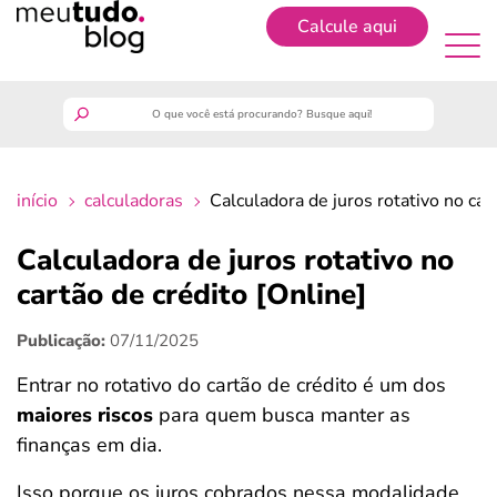
Calcule aqui
Cadastrar
meutudo
início
calculadoras
Calculadora de juros rotativo no car
guia do trabalhador
Calculadora de juros rotativo no
finanças
cartão de crédito [Online]
Publicação:
07/11/2025
benefícios
Entrar no rotativo do cartão de crédito é um dos
crédito fácil
maiores riscos
para quem busca manter as
finanças em dia.
últimas notícias
Isso porque os juros cobrados nessa modalidade