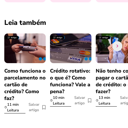
Leia também
Como funciona o
Crédito rotativo:
Não tenho c
parcelamento no
o que é? Como
pagar o cart
cartão de
funciona? Vale a
de crédito: o
crédito? Como
pena?
fazer?
faz?
10 min
13 min
Salvar
Salv
artigo
arti
Leitura
Leitura
11 min
Salvar
artigo
Leitura