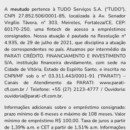
A
meutudo
pertence à TUDO Serviços S.A. (“TUDO”),
CNPJ 27.852.506/0001-85, localizada à Av. Senador
Virgílio Távora, nº 303, Meireles, Fortaleza/CE, CEP:
60170-250, uma fintech de acesso a empréstimos
consignados. Nossa atuação é pautada na Resolução nº
4.935, de 29 de julho de 2021, que disciplina a atuação
de correspondentes no país. Atuamos por intermédio da
PARATI CRÉDITO, FINANCIAMENTO E INVESTIMENTO
S/A, instituição financeira devidamente, com sede na
Cidade de Vitória, Estado do Espírito Santo, e inscrita no
CNPJ/MF sob o nº 03.311.443/0001-91 (“PARATI”) –
Canais de Atendimento da PARATI: www.parati-
cfi.com.br / Telefone: +55 (27) 2123-4777 / Ouvidoria:
ouvidoria@parati-cfi.com.br.
Informações adicionais sobre o empréstimo consignado:
prazo mínimo de 6 meses e máximo de 108 meses. Valor
mínimo de empréstimo R$ 100,00. Taxa de juros a partir
de 1,39% a.m. e CET a partir de 1,51% a.m. Informações