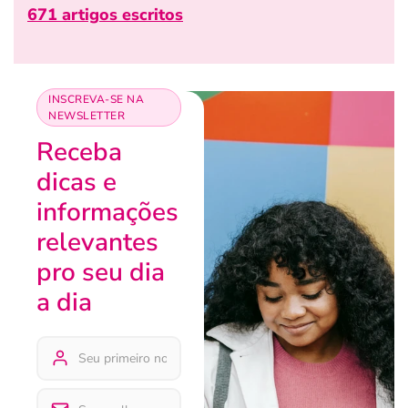
671 artigos escritos
INSCREVA-SE NA
NEWSLETTER
Receba
dicas e
informações
relevantes
pro seu dia
a dia