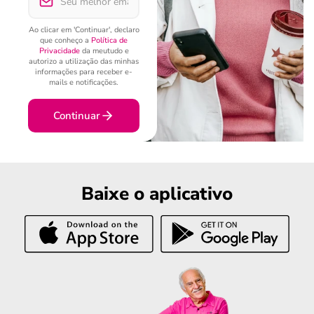
Ao clicar em 'Continuar', declaro
que conheço a
Política de
Privacidade
da meutudo e
autorizo a utilização das minhas
informações para receber e-
mails e notificações.
Continuar
Baixe o aplicativo