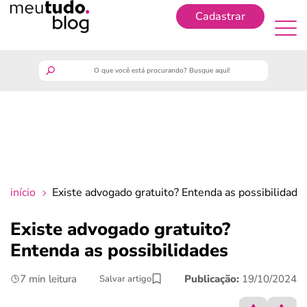
Cadastrar
Cadastrar
meutudo
guia do trabalhador
finanças
início
Existe advogado gratuito? Entenda as possibilidade
benefícios
Existe advogado gratuito?
Entenda as possibilidades
crédito fácil
7 min leitura
Publicação:
19/10/2024
Salvar artigo
últimas notícias