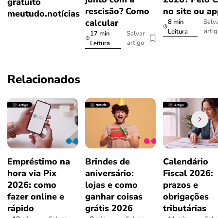
gratuito
rescisão? Como
no site ou a
meutudo.notícias
calcular
8 min
Salv
arti
Leitura
17 min
Salvar
artigo
Leitura
Relacionados
Empréstimo na
Brindes de
Calendário
hora via Pix
aniversário:
Fiscal 2026:
2026: como
lojas e como
prazos e
fazer online e
ganhar coisas
obrigações
rápido
grátis 2026
tributárias