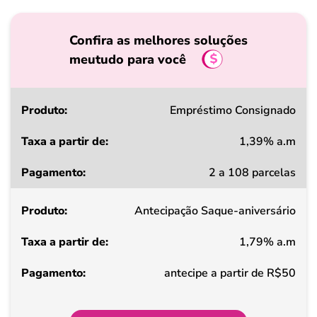
Confira as melhores soluções
meutudo para você
Produto
Empréstimo Consignado
1,39% a.m
Taxa
2 a 108 parcelas
a
partir
Antecipação Saque-aniversário
de
1,79% a.m
Pagamento
antecipe a partir de R$50