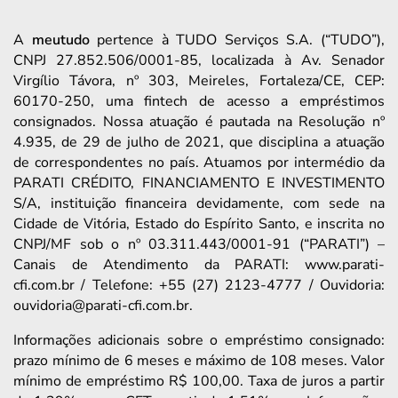
A
meutudo
pertence à TUDO Serviços S.A. (“TUDO”),
CNPJ 27.852.506/0001-85, localizada à Av. Senador
Virgílio Távora, nº 303, Meireles, Fortaleza/CE, CEP:
60170-250, uma fintech de acesso a empréstimos
consignados. Nossa atuação é pautada na Resolução nº
4.935, de 29 de julho de 2021, que disciplina a atuação
de correspondentes no país. Atuamos por intermédio da
PARATI CRÉDITO, FINANCIAMENTO E INVESTIMENTO
S/A, instituição financeira devidamente, com sede na
Cidade de Vitória, Estado do Espírito Santo, e inscrita no
CNPJ/MF sob o nº 03.311.443/0001-91 (“PARATI”) –
Canais de Atendimento da PARATI: www.parati-
cfi.com.br / Telefone: +55 (27) 2123-4777 / Ouvidoria:
ouvidoria@parati-cfi.com.br.
Informações adicionais sobre o empréstimo consignado:
prazo mínimo de 6 meses e máximo de 108 meses. Valor
mínimo de empréstimo R$ 100,00. Taxa de juros a partir