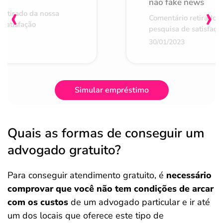
não fake news
‹
›
retirado da nossa
Comentário retirado 
 satisfação
pesquisa de satisfaçã
30/01/2023
Simular empréstimo
Quais as formas de conseguir um
advogado gratuito?
Para conseguir atendimento gratuito, é
necessário
comprovar que você não tem condições de arcar
com os custos
de um advogado particular e ir até
um dos locais que oferece este tipo de