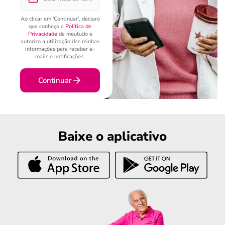
Ao clicar em 'Continuar', declaro
que conheço a
Política de
Privacidade
da meutudo e
autorizo a utilização das minhas
informações para receber e-
mails e notificações.
Continuar
Baixe o aplicativo