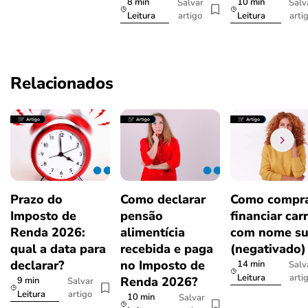
8 min
10 min
Salvar
Salv
artigo
arti
Leitura
Leitura
Relacionados
Prazo do
Como declarar
Como compra
Imposto de
pensão
financiar car
Renda 2026:
alimentícia
com nome su
qual a data para
recebida e paga
(negativado)
declarar?
no Imposto de
14 min
Salv
arti
Leitura
Renda 2026?
9 min
Salvar
artigo
Leitura
10 min
Salvar