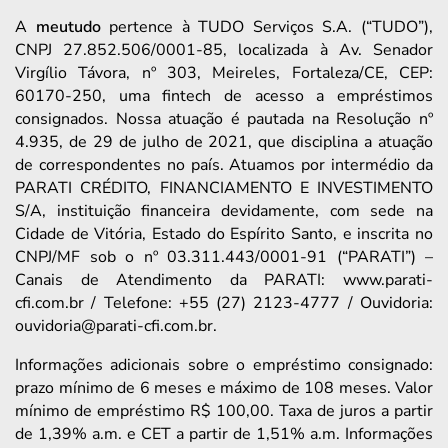
A
meutudo
pertence à TUDO Serviços S.A. (“TUDO”),
CNPJ 27.852.506/0001-85, localizada à Av. Senador
Virgílio Távora, nº 303, Meireles, Fortaleza/CE, CEP:
60170-250, uma fintech de acesso a empréstimos
consignados. Nossa atuação é pautada na Resolução nº
4.935, de 29 de julho de 2021, que disciplina a atuação
de correspondentes no país. Atuamos por intermédio da
PARATI CRÉDITO, FINANCIAMENTO E INVESTIMENTO
S/A, instituição financeira devidamente, com sede na
Cidade de Vitória, Estado do Espírito Santo, e inscrita no
CNPJ/MF sob o nº 03.311.443/0001-91 (“PARATI”) –
Canais de Atendimento da PARATI: www.parati-
cfi.com.br / Telefone: +55 (27) 2123-4777 / Ouvidoria:
ouvidoria@parati-cfi.com.br.
Informações adicionais sobre o empréstimo consignado:
prazo mínimo de 6 meses e máximo de 108 meses. Valor
mínimo de empréstimo R$ 100,00. Taxa de juros a partir
de 1,39% a.m. e CET a partir de 1,51% a.m. Informações