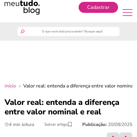
Cadastrar
Cadastrar
meutudo
guia do trabalhador
finanças
início
Valor real: entenda a diferença entre valor nominal 
benefícios
Valor real: entenda a diferença
entre valor nominal e real
crédito fácil
4 min leitura
Publicação:
20/08/2025
Salvar artigo
últimas notícias