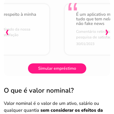
o respeito à minha
É um aplicativo mu
de
tudo que tem nele 
não fake news
‹
›
retirado da nossa
Comentário retirado 
 satisfação
pesquisa de satisfaçã
30/01/2023
Simular empréstimo
O que é valor nominal?
Valor nominal é o valor de um ativo, salário ou
qualquer quantia
sem considerar os efeitos da