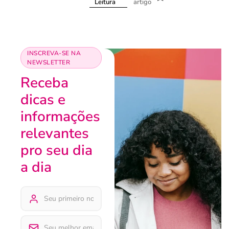
artigo
Leitura
INSCREVA-SE NA
NEWSLETTER
Receba
dicas e
informações
relevantes
pro seu dia
a dia