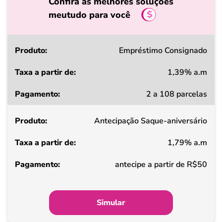
Confira as melhores soluções
meutudo para você
Produto
Empréstimo Consignado
1,39% a.m
Taxa
2 a 108 parcelas
a
partir
Antecipação Saque-aniversário
de
1,79% a.m
Pagamento
antecipe a partir de R$50
Simular