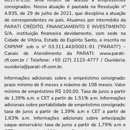
60170-250, uma fintech de acesso a empréstimos
consignados. Nossa atuação é pautada na Resolução nº
4.935, de 29 de julho de 2021, que disciplina a atuação
de correspondentes no país. Atuamos por intermédio da
PARATI CRÉDITO, FINANCIAMENTO E INVESTIMENTO
S/A, instituição financeira devidamente, com sede na
Cidade de Vitória, Estado do Espírito Santo, e inscrita no
CNPJ/MF sob o nº 03.311.443/0001-91 (“PARATI”) –
Canais de Atendimento da PARATI: www.parati-
cfi.com.br / Telefone: +55 (27) 2123-4777 / Ouvidoria:
ouvidoria@parati-cfi.com.br.
Informações adicionais sobre o empréstimo consignado:
prazo mínimo de 6 meses e máximo de 108 meses. Valor
mínimo de empréstimo R$ 100,00. Taxa de juros a partir
de 1,39% a.m. e CET a partir de 1,51% a.m. Informações
adicionais sobre portabilidade de empréstimo consignado:
taxa de juros a partir de 1,39% a.m e CET a partir de
1,63% a.m. Informações adicionais sobre antecipação
saque-aniversário: taxa de juros a partir de 1,79% a.m e