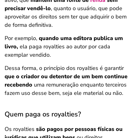
ativo, que
mantém uma fonte de
renda
sem
precisar vendê-lo
, quanto o usuário, que pode
aproveitar os direitos sem ter que adquirir o bem
de forma definitiva.
Por exemplo,
quando uma editora publica um
livro,
ela paga royalties ao autor por cada
exemplar vendido.
Dessa forma, o princípio dos royalties é garantir
que o criador ou detentor de um bem continue
recebendo
uma remuneração enquanto terceiros
fazem uso desse bem, seja ele material ou não.
Quem paga os royalties?
Os royalties
são pagos por pessoas físicas ou
jurídicas que utilizam bens
ou direitos