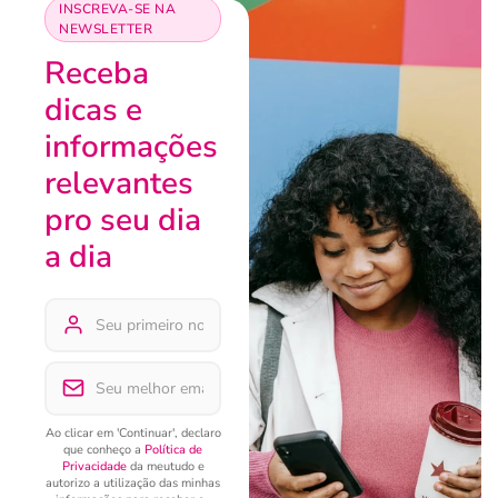
INSCREVA-SE NA
NEWSLETTER
Receba
dicas e
informações
relevantes
pro seu dia
a dia
Ao clicar em 'Continuar', declaro
que conheço a
Política de
Privacidade
da meutudo e
autorizo a utilização das minhas