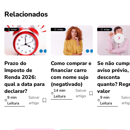
Relacionados
Prazo do
Como comprar e
Se não cumpr
Imposto de
financiar carro
aviso prévio,
Renda 2026:
com nome sujo
desconta
qual a data para
(negativado)
quanto? Regr
declarar?
valor
14 min
Salvar
artigo
Leitura
9 min
9 min
Salvar
Salv
artigo
arti
Leitura
Leitura