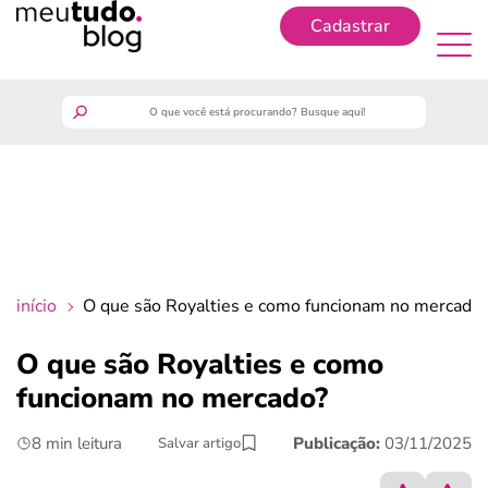
Cadastrar
Cadastrar
meutudo
guia do trabalhador
finanças
início
O que são Royalties e como funcionam no mercado
benefícios
O que são Royalties e como
funcionam no mercado?
crédito fácil
8 min leitura
Publicação:
03/11/2025
Salvar artigo
últimas notícias