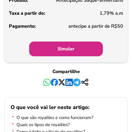
Antecipação Saque-aniversário
de
1,79% a.m
Pagamento
antecipe a partir de R$50
Simular
Compartilhe
O que você vai ler neste artigo:
O que são royalties e como funcionam?
Quais os tipos de royalties?
Como é feito o cálculo de royalties?