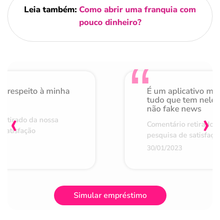
Leia também:
Como abrir uma franquia com
pouco dinheiro?
o respeito à minha
É um aplicativo mu
de
tudo que tem nele 
não fake news
‹
›
retirado da nossa
Comentário retirado 
 satisfação
pesquisa de satisfaçã
30/01/2023
Simular empréstimo