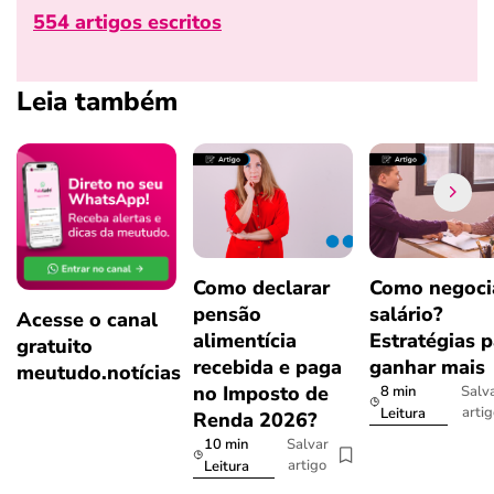
554 artigos escritos
Leia também
Como declarar
Como negoci
pensão
salário?
Acesse o canal
alimentícia
Estratégias p
gratuito
recebida e paga
ganhar mais
meutudo.notícias
no Imposto de
8 min
Salv
arti
Leitura
Renda 2026?
10 min
Salvar
artigo
Leitura