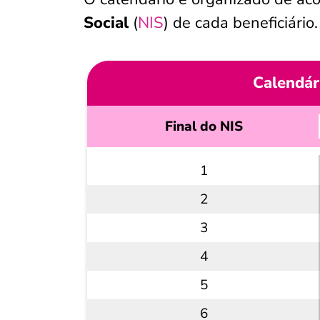
Social
(
NIS
) de cada beneficiário
Calendár
Final do NIS
1
2
3
4
5
6