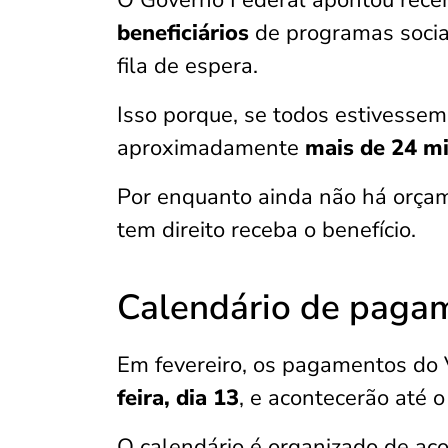
O Governo Federal apontou rec
beneficiários
de programas sociai
fila de espera.
Isso porque, se todos estivesse
aproximadamente
mais de 24 mi
Por enquanto ainda não há orça
tem direito receba o benefício.
Calendário de paga
Em fevereiro, os pagamentos do 
feira, dia 13
, e acontecerão até o
O calendário é organizado de ac