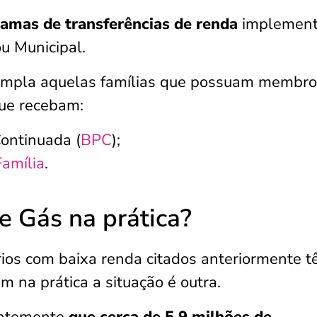
ramas de transferências de renda
implemen
u Municipal.
empla aquelas famílias que possuam membro
que recebam:
Continuada (
BPC
);
Família
.
e Gás na prática?
rios com baixa renda citados anteriormente 
ém na prática a situação é outra.