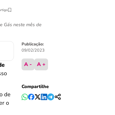
artigo
le Gás neste mês de
Publicação:
09/02/2023
A -
A +
de
sso
Compartilhe
o de
er o