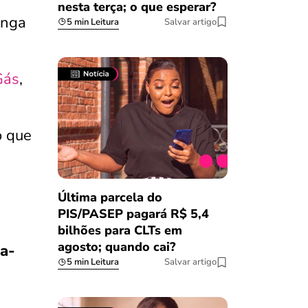
nesta terça; o que esperar?
onga
5 min Leitura
Salvar artigo
Gás
,
o que
Última parcela do
PIS/PASEP pagará R$ 5,4
bilhões para CLTs em
agosto; quando cai?
a-
5 min Leitura
Salvar artigo