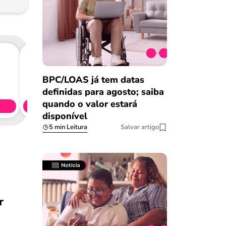
Consig
BPC/LOAS já tem datas
CL
definidas para agosto; saiba
quando o valor estará
Simule 
disponível
5 min Leitura
Salvar artigo
r