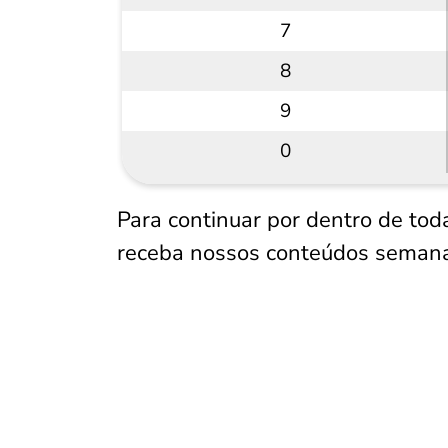
7
8
9
0
Para continuar por dentro de tod
receba nossos conteúdos semana