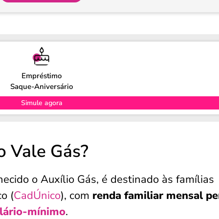
Empréstimo
Saque-Aniversário
Simule agora
o Vale Gás?
cido o Auxílio Gás, é destinado às famílias
o (
CadÚnico
), com
renda familiar mensal pe
lário-mínimo
.