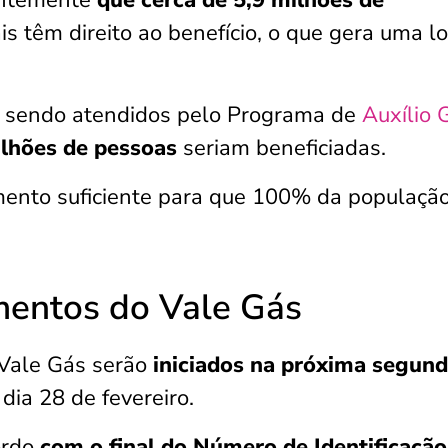
entemente
que cerca de 5,9 milhões de
s têm direito ao benefício, o que gera uma l
m sendo atendidos pelo Programa de
Auxílio 
lhões de pessoas
seriam beneficiadas.
mento suficiente para que 100% da populaçã
mentos do Vale Gás
Vale Gás serão
iniciados na próxima segund
 dia 28 de fevereiro.
ordo
com o final do Número de Identificação