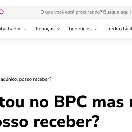
rabalhador
finanças
benefícios
crédito fáci
adúnico, posso receber?
stou no BPC mas 
osso receber?