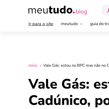
Ir para o site
meutudo
guia do t
início
Vale Gás: estou no BPC mas não no C
Vale Gás: e
Cadúnico, p