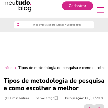
Cadastrar
Cadastrar
meutudo
guia do trabalhador
finanças
início
Tipos de metodologia de pesquisa e como escolher
benefícios
Tipos de metodologia de pesquisa
e como escolher a melhor
crédito fácil
11 min leitura
Publicação:
06/01/2026
Salvar artigo
últimas notícias