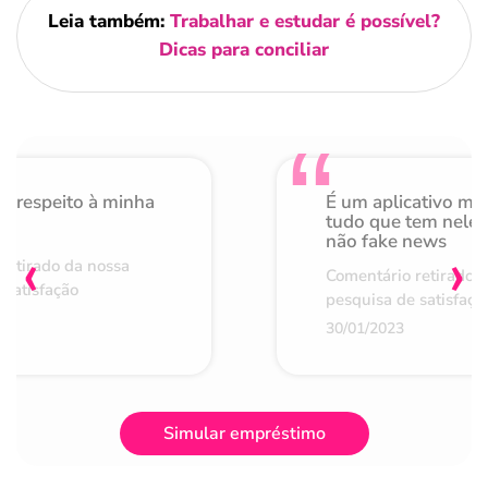
Leia também:
Trabalhar e estudar​ é possível?
Dicas para conciliar
o respeito à minha
É um aplicativo mu
de
tudo que tem nele 
não fake news
‹
›
retirado da nossa
Comentário retirado 
 satisfação
pesquisa de satisfaçã
30/01/2023
Simular empréstimo