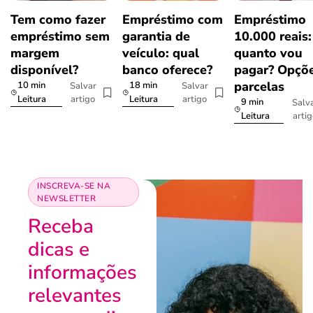
Tem como fazer
Empréstimo com
Empréstimo
empréstimo sem
garantia de
10.000 reais:
margem
veículo: qual
quanto vou
disponível?
banco oferece?
pagar? Opçõe
parcelas
10 min
18 min
Salvar
Salvar
artigo
artigo
Leitura
Leitura
9 min
Salv
arti
Leitura
INSCREVA-SE NA
NEWSLETTER
Receba
dicas e
informações
relevantes