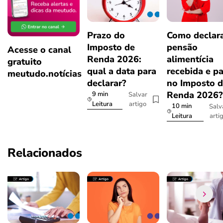
Prazo do
Como declar
Imposto de
pensão
Acesse o canal
Renda 2026:
alimentícia
gratuito
qual a data para
recebida e p
meutudo.notícias
declarar?
no Imposto 
Renda 2026
9 min
Salvar
artigo
Leitura
10 min
Salv
arti
Leitura
Relacionados