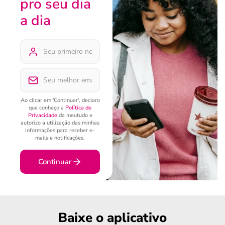
pro seu dia
a dia
Ao clicar em 'Continuar', declaro
que conheço a
Política de
Privacidade
da meutudo e
autorizo a utilização das minhas
informações para receber e-
mails e notificações.
Continuar
Baixe o aplicativo