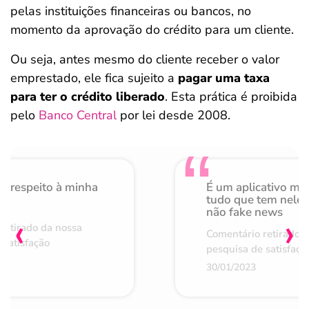
pelas instituições financeiras ou bancos, no
momento da aprovação do crédito para um cliente.
Ou seja, antes mesmo do cliente receber o valor
emprestado, ele fica sujeito a
pagar uma taxa
para ter o crédito liberado
. Esta prática é proibida
pelo
Banco Central
por lei desde 2008.
o respeito à minha
É um aplicativo mu
de
tudo que tem nele 
não fake news
‹
›
retirado da nossa
Comentário retirado 
 satisfação
pesquisa de satisfaçã
30/01/2023