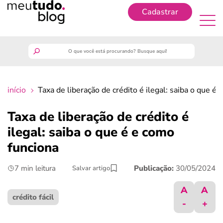
Cadastrar
Cadastrar
meutudo
início
Taxa de liberação de crédito é ilegal: saiba o que é
guia do trabalhador
Taxa de liberação de crédito é
finanças
ilegal: saiba o que é e como
funciona
benefícios
7 min leitura
Publicação:
30/05/2024
Salvar artigo
crédito fácil
A
A
crédito fácil
-
+
últimas notícias