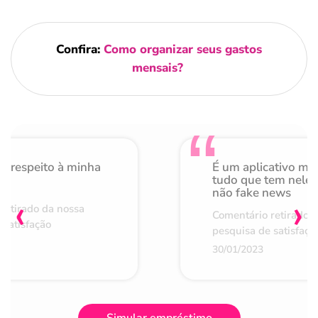
Confira:
Como organizar seus gastos
mensais?
o respeito à minha
É um aplicativo mu
de
tudo que tem nele 
não fake news
‹
›
retirado da nossa
Comentário retirado 
 satisfação
pesquisa de satisfaçã
30/01/2023