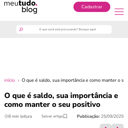
Cadastrar
Cadastrar
meutudo
guia do trabalhador
finanças
início
O que é saldo, sua importância e como manter o seu
benefícios
O que é saldo, sua importância e
como manter o seu positivo
crédito fácil
8 min leitura
Publicação:
25/09/2025
Salvar artigo
últimas notícias