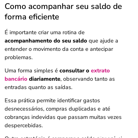
Como acompanhar seu saldo de
forma eficiente
É importante criar uma rotina de
acompanhamento do seu saldo
que ajude a
entender o movimento da conta e antecipar
problemas.
Uma forma simples é
consultar o
extrato
bancário
diariamente
, observando tanto as
entradas quanto as saídas.
Essa prática permite identificar gastos
desnecessários, compras duplicadas e até
cobranças indevidas que passam muitas vezes
despercebidas.
Salvar Ferramenta
Salvar Ferramenta
Salvar Ferramenta
Salvar Ferramenta