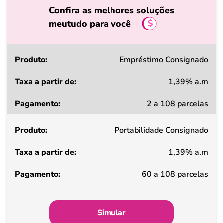
Confira as melhores soluções
meutudo para você
Produto
Empréstimo Consignado
1,39% a.m
Taxa
2 a 108 parcelas
a
partir
Portabilidade Consignado
de
1,39% a.m
Pagamento
60 a 108 parcelas
Simular