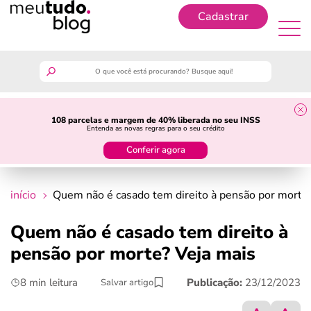
Cadastrar
Cadastrar
meutudo
108 parcelas e margem de 40% liberada no seu INSS
Entenda as novas regras para o seu crédito
guia do trabalhador
Conferir agora
finanças
início
Quem não é casado tem direito à pensão por morte
benefícios
Quem não é casado tem direito à
pensão por morte? Veja mais
crédito fácil
8 min leitura
Publicação:
23/12/2023
Salvar artigo
últimas notícias