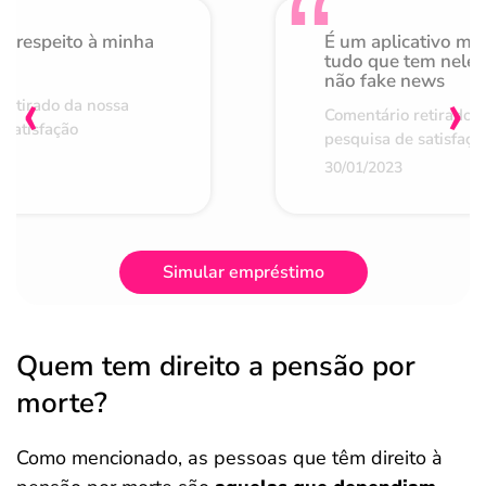
o respeito à minha
É um aplicativo mu
de
tudo que tem nele 
não fake news
‹
›
retirado da nossa
Comentário retirado 
 satisfação
pesquisa de satisfaçã
30/01/2023
Simular empréstimo
Quem tem direito a pensão por
morte?
Como mencionado, as pessoas que têm direito à