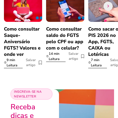
Como consultar
Como consultar
Como sacar 
Saque-
saldo do FGTS
PIS 2026 no
Aniversário
pelo CPF ou app
App, FGTS,
FGTS? Valores e
com o celular?
CAIXA ou
onde ver
Lotéricas
14 min
Salvar
artigo
Leitura
9 min
7 min
Salvar
Salv
artigo
arti
Leitura
Leitura
INSCREVA-SE NA
NEWSLETTER
Receba
dicas e