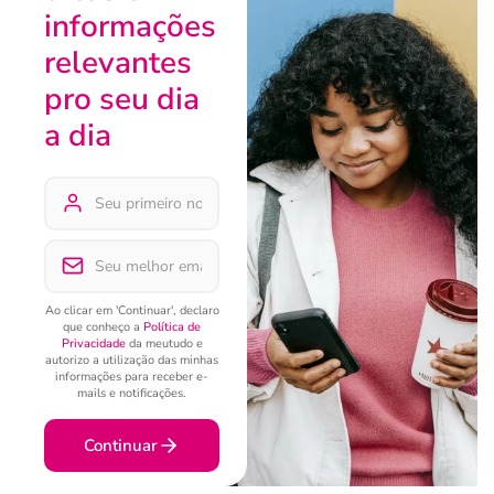
informações
relevantes
pro seu dia
a dia
Ao clicar em 'Continuar', declaro
que conheço a
Política de
Privacidade
da meutudo e
autorizo a utilização das minhas
informações para receber e-
mails e notificações.
Continuar