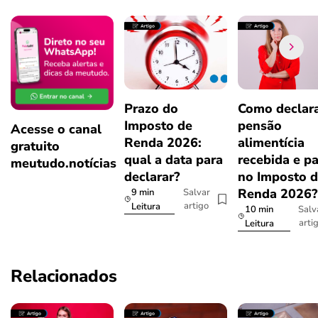
Prazo do
Como declar
Imposto de
pensão
Acesse o canal
Renda 2026:
alimentícia
gratuito
qual a data para
recebida e p
meutudo.notícias
declarar?
no Imposto 
Renda 2026
9 min
Salvar
artigo
Leitura
10 min
Salv
arti
Leitura
Relacionados