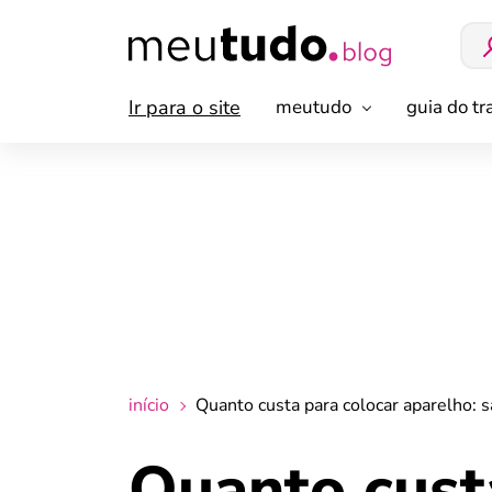
Ir para o site
meutudo
guia do t
início
Quanto custa para colocar aparelho: s
Quanto custa