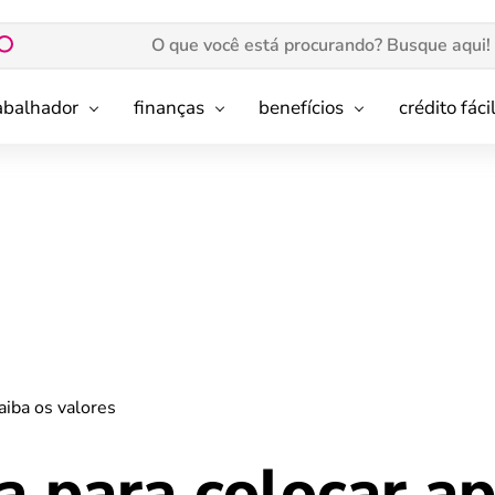
rabalhador
finanças
benefícios
crédito fáci
aiba os valores
 para colocar ap