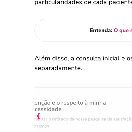
particularidades de cada pacient
Entenda:
O que s
Além disso, a consulta inicial e
separadamente.
Atenção e o respeito à minha
‹
necessidade
Comentário retirado da nossa pesquisa de satisfaçã
07/03/2023