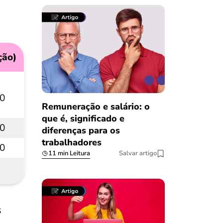
ção)
00
Remuneração e salário: o
que é, significado e
00
diferenças para os
trabalhadores
00
11 min Leitura
Salvar artigo
s