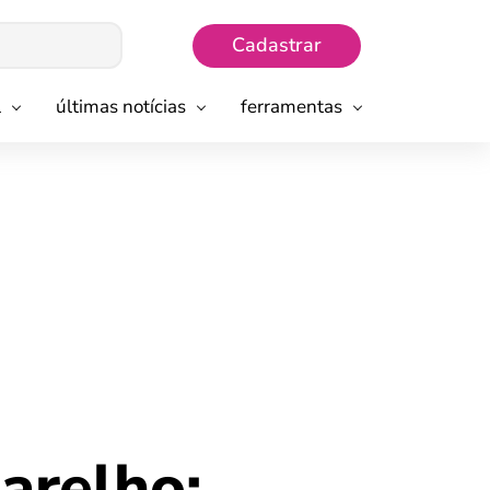
Cadastrar
l
últimas notícias
ferramentas
arelho: