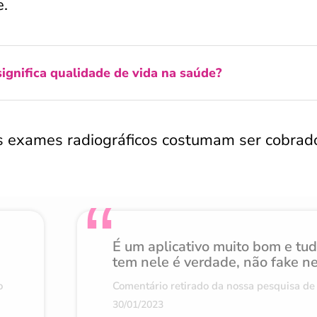
e.
ignifica qualidade de vida na saúde?
 os exames radiográficos costumam ser cobrad
É um aplicativo muito bom e tu
tem nele é verdade, não fake n
o
Comentário retirado da nossa pesquisa de 
30/01/2023