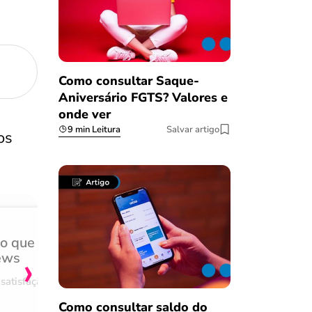
Como consultar Saque-
Aniversário FGTS? Valores e
onde ver
9 min Leitura
Salvar artigo
os
do que
Achei muito rápido, sem 
›
ews
burocracia
satisfação
Comentário retirado da nossa pes
08/03/2023
Como consultar saldo do