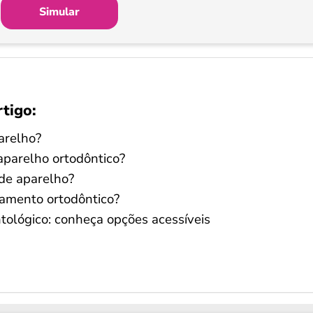
Simular
rtigo:
arelho?
aparelho ortodôntico?
de aparelho?
tamento ortodôntico?
tológico: conheça opções acessíveis