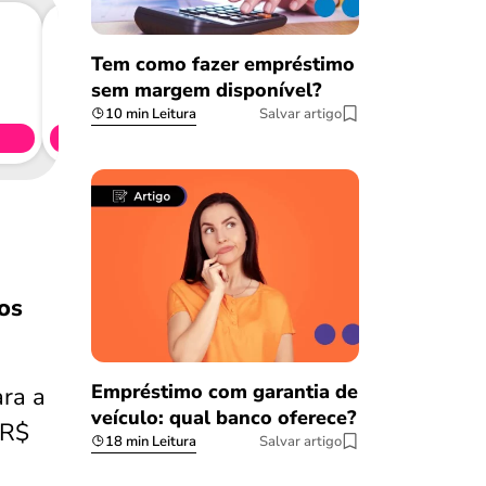
Tem como fazer empréstimo
Consig
sem margem disponível?
CL
10 min Leitura
Salvar artigo
Simule 
os
Empréstimo com garantia de
ara a
veículo: qual banco oferece?
 R$
18 min Leitura
Salvar artigo
Salvar Ferramenta
Salvar Ferramenta