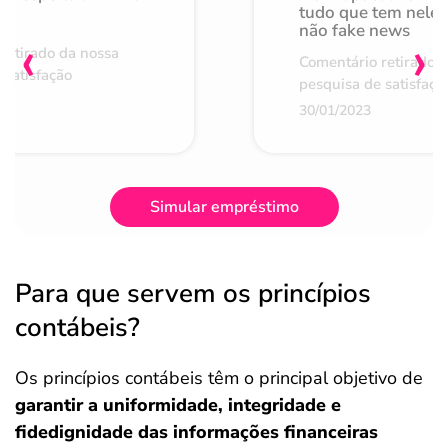
de
tudo que tem nele 
não fake news
‹
›
retirado da nossa
Comentário retirado 
 satisfação
pesquisa de satisfaçã
30/01/2023
Simular empréstimo
Para que servem os princípios
contábeis?
Os princípios contábeis têm o principal objetivo de
garantir a uniformidade, integridade e
fidedignidade das informações financeiras