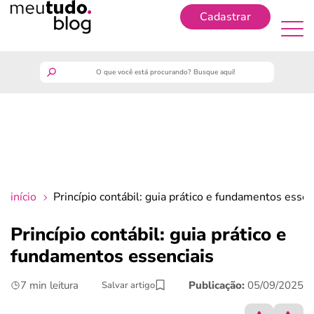
Cadastrar
Cadastrar
meutudo
guia do trabalhador
finanças
início
Princípio contábil: guia prático e fundamentos essen
benefícios
Princípio contábil: guia prático e
fundamentos essenciais
crédito fácil
7 min leitura
Publicação:
05/09/2025
Salvar artigo
últimas notícias