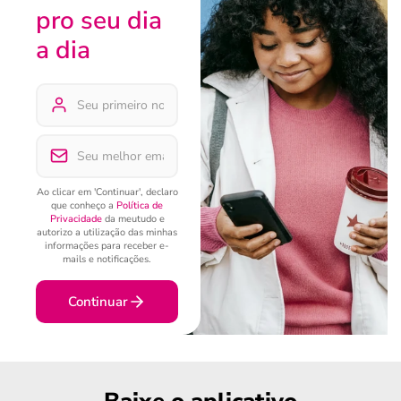
pro seu dia
a dia
Ao clicar em 'Continuar', declaro
que conheço a
Política de
Privacidade
da meutudo e
autorizo a utilização das minhas
informações para receber e-
mails e notificações.
Continuar