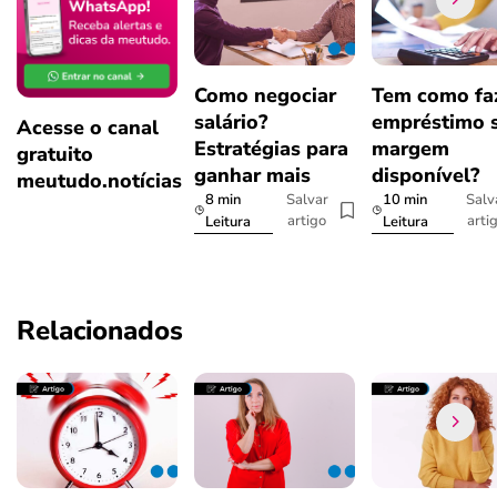
Como negociar
Tem como fa
salário?
empréstimo 
Acesse o canal
Estratégias para
margem
gratuito
ganhar mais
disponível?
meutudo.notícias
8 min
10 min
Salvar
Salv
artigo
arti
Leitura
Leitura
Relacionados