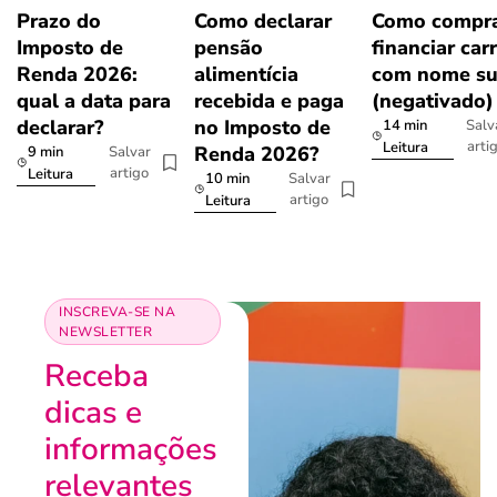
Prazo do
Como declarar
Como compra
Imposto de
pensão
financiar car
Renda 2026:
alimentícia
com nome su
qual a data para
recebida e paga
(negativado)
declarar?
no Imposto de
14 min
Salv
arti
Leitura
Renda 2026?
9 min
Salvar
artigo
Leitura
10 min
Salvar
artigo
Leitura
INSCREVA-SE NA
NEWSLETTER
Receba
dicas e
informações
relevantes