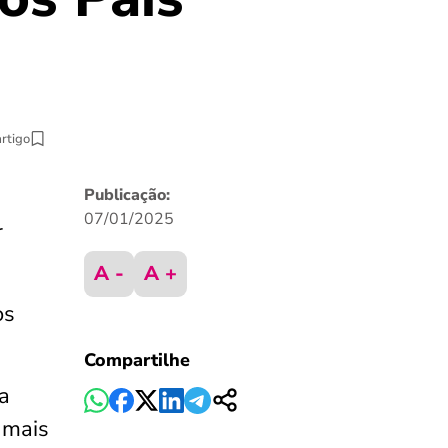
artigo
Publicação:
07/01/2025
r
A -
A +
os
Compartilhe
a
 mais