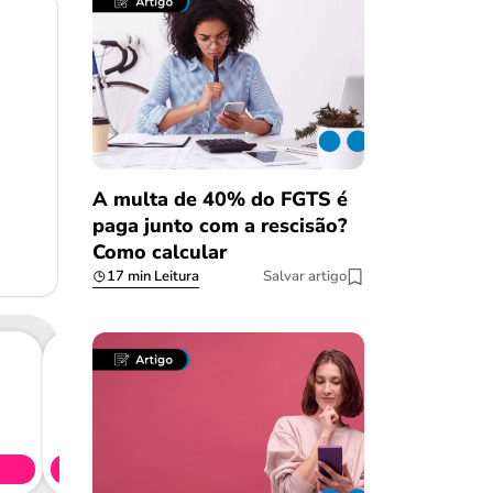
A multa de 40% do FGTS é
paga junto com a rescisão?
Como calcular
17 min Leitura
Salvar artigo
Consig
CL
Simule 