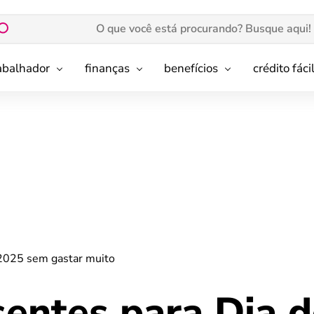
rabalhador
finanças
benefícios
crédito fáci
 2025 sem gastar muito
sentes para Dia d