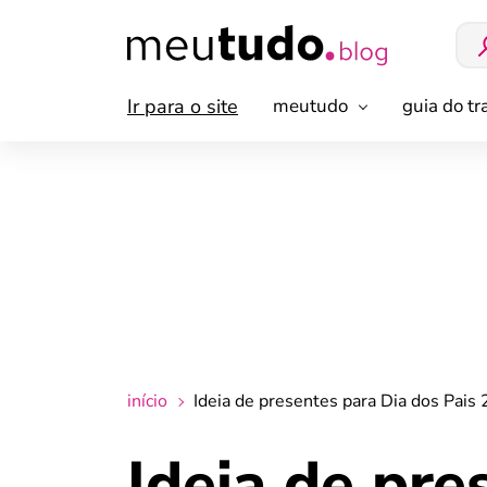
Ir para o site
meutudo
guia do t
início
Ideia de presentes para Dia dos Pais
Ideia de pre