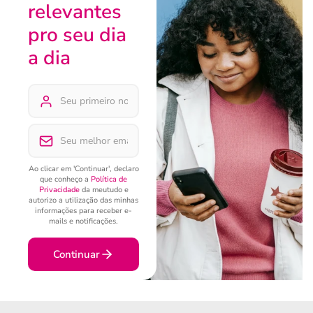
relevantes
pro seu dia
a dia
Ao clicar em 'Continuar', declaro
que conheço a
Política de
Privacidade
da meutudo e
autorizo a utilização das minhas
informações para receber e-
mails e notificações.
Continuar