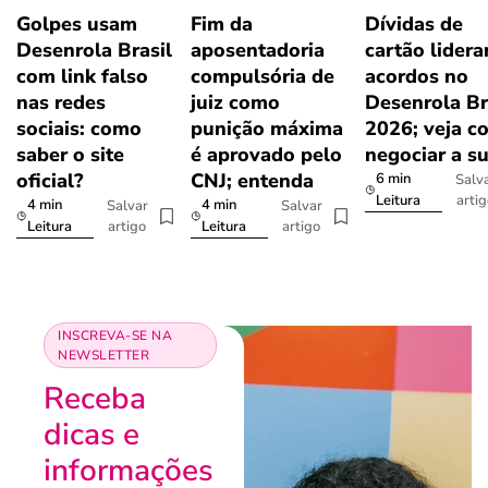
Golpes usam
Fim da
Dívidas de
Desenrola Brasil
aposentadoria
cartão lider
com link falso
compulsória de
acordos no
nas redes
juiz como
Desenrola Br
sociais: como
punição máxima
2026; veja c
saber o site
é aprovado pelo
negociar a s
oficial?
CNJ; entenda
6 min
Salv
arti
Leitura
4 min
4 min
Salvar
Salvar
artigo
artigo
Leitura
Leitura
INSCREVA-SE NA
NEWSLETTER
Receba
dicas e
informações