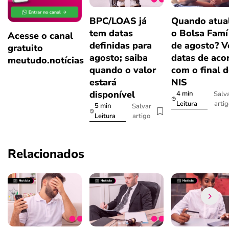
BPC/LOAS já
Quando atual
tem datas
o Bolsa Famí
Acesse o canal
definidas para
de agosto? V
gratuito
agosto; saiba
datas de aco
meutudo.notícias
quando o valor
com o final 
estará
NIS
disponível
4 min
Salv
arti
Leitura
5 min
Salvar
artigo
Leitura
Relacionados