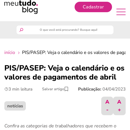
Cadastrar
Cadastrar
meutudo
início
PIS/PASEP: Veja o calendário e os valores de pagam
guia do trabalhador
PIS/PASEP: Veja o calendário e os
finanças
valores de pagamentos de abril
3 min leitura
Publicação:
04/04/2023
Salvar artigo
benefícios
A
A
crédito fácil
notícias
-
+
últimas notícias
Confira as categorias de trabalhadores que recebem o