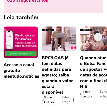
615 artigos escritos
Leia também
BPC/LOAS já
Quando atual
tem datas
o Bolsa Famí
Acesse o canal
definidas para
de agosto? V
gratuito
agosto; saiba
datas de aco
meutudo.notícias
quando o valor
com o final 
estará
NIS
disponível
4 min
Salv
arti
Leitura
5 min
Salvar
artigo
Leitura