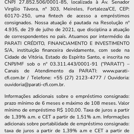
CNPJ 27.852.506/0001-85, localizada à Av. Senador
Virgílio Távora, nº 303, Meireles, Fortaleza/CE, CEP:
60170-250, uma fintech de acesso a empréstimos
consignados. Nossa atuação é pautada na Resolução nº
4.935, de 29 de julho de 2021, que disciplina a atuação
de correspondentes no país. Atuamos por intermédio da
PARATI CRÉDITO, FINANCIAMENTO E INVESTIMENTO
S/A, instituição financeira devidamente, com sede na
Cidade de Vitória, Estado do Espírito Santo, e inscrita no
CNPJ/MF sob o nº 03.311.443/0001-91 (“PARATI”) –
Canais de Atendimento da PARATI: www.parati-
cfi.com.br / Telefone: +55 (27) 2123-4777 / Ouvidoria:
ouvidoria@parati-cfi.com.br.
Informações adicionais sobre o empréstimo consignado:
prazo mínimo de 6 meses e máximo de 108 meses. Valor
mínimo de empréstimo R$ 100,00. Taxa de juros a partir
de 1,39% a.m. e CET a partir de 1,51% a.m. Informações
adicionais sobre portabilidade de empréstimo consignado:
taxa de juros a partir de 1,39% a.m e CET a partir de