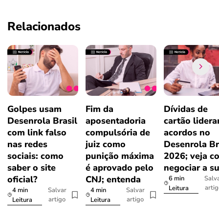
Relacionados
Golpes usam
Fim da
Dívidas de
Desenrola Brasil
aposentadoria
cartão lider
com link falso
compulsória de
acordos no
nas redes
juiz como
Desenrola Br
sociais: como
punição máxima
2026; veja c
saber o site
é aprovado pelo
negociar a s
oficial?
CNJ; entenda
6 min
Salv
arti
Leitura
4 min
4 min
Salvar
Salvar
artigo
artigo
Leitura
Leitura