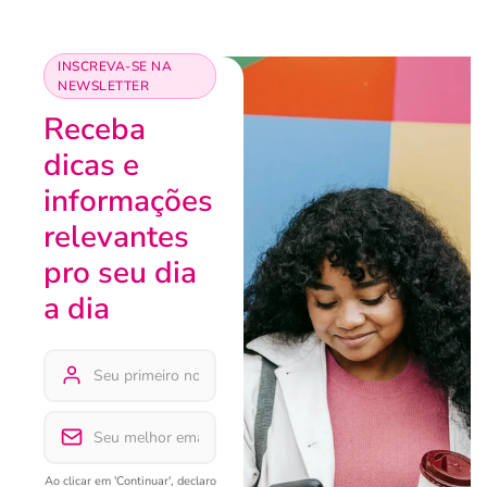
INSCREVA-SE NA
NEWSLETTER
Receba
dicas e
informações
relevantes
pro seu dia
a dia
Ao clicar em 'Continuar', declaro