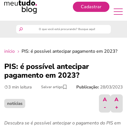
Cadastrar
Cadastrar
meutudo
início
PIS: é possível antecipar pagamento em 2023?
guia do trabalhador
PIS: é possível antecipar
finanças
pagamento em 2023?
3 min leitura
Publicação:
28/03/2023
Salvar artigo
benefícios
A
A
crédito fácil
notícias
-
+
últimas notícias
Descubra se é possível antecipar o pagamento do PIS em