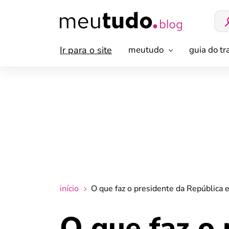
Ir para o site
meutudo
guia do t
início
O que faz o presidente da República 
O que faz o 