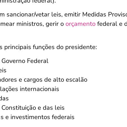
ministração federal).
m sancionar/vetar leis, emitir Medidas Provisó
ear ministros, gerir o
orçamento
federal e d
as principais funções do presidente:
o Governo Federal
eis
dores e cargos de alto escalão
lações internacionais
das
Constituição e das leis
as e investimentos federais