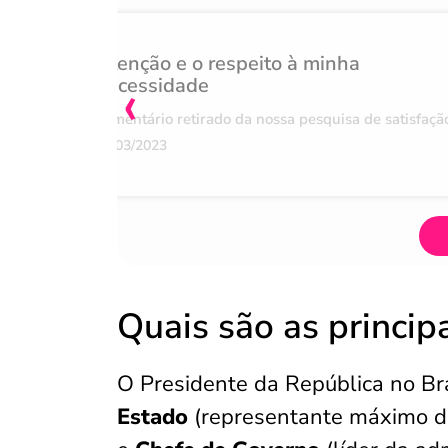
Atenção e o respeito à minha
‹
necessidade
Comentário retirado da nossa pesquisa de satisfaçã
07/03/2023
Quais são as princip
O Presidente da República no Br
Estado
(representante máximo do