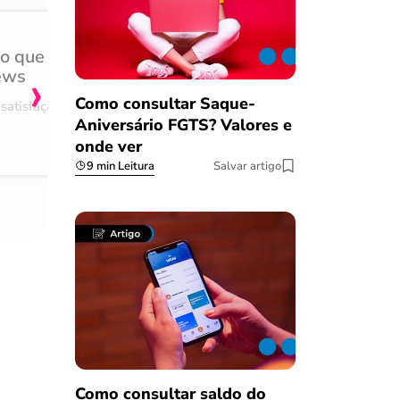
do que
Achei muito rápido, sem 
›
ews
burocracia
Como consultar Saque-
satisfação
Comentário retirado da nossa pes
Aniversário FGTS? Valores e
08/03/2023
onde ver
9 min Leitura
Salvar artigo
Como consultar saldo do