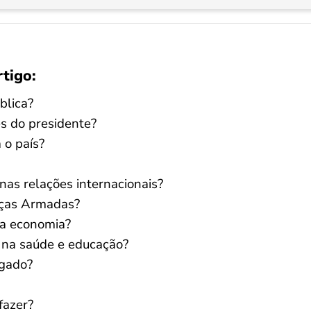
rtigo:
blica?
es do presidente?
 o país?
nas relações internacionais?
rças Armadas?
 a economia?
 na saúde e educação?
igado?
fazer?