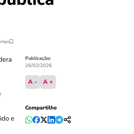
artigo
idera
Publicação:
26/02/2026
A -
A +
é
Compartilhe
ido e