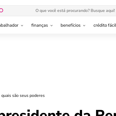
rabalhador
finanças
benefícios
crédito fáci
e quais são seus poderes
presidente da Re