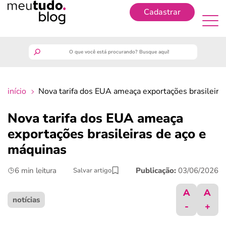
Cadastrar
Cadastrar
meutudo
início
Nova tarifa dos EUA ameaça exportações brasileira
guia do trabalhador
Nova tarifa dos EUA ameaça
finanças
exportações brasileiras de aço e
máquinas
benefícios
6 min leitura
Publicação:
03/06/2026
Salvar artigo
crédito fácil
A
A
notícias
-
+
últimas notícias