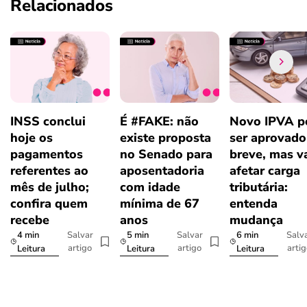
Relacionados
INSS conclui
É #FAKE: não
Novo IPVA p
hoje os
existe proposta
ser aprovad
pagamentos
no Senado para
breve, mas v
referentes ao
aposentadoria
afetar carga
mês de julho;
com idade
tributária:
confira quem
mínima de 67
entenda
recebe
anos
mudança
4 min
5 min
6 min
Salvar
Salvar
Salv
artigo
artigo
arti
Leitura
Leitura
Leitura