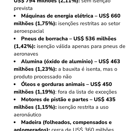
US$ 794 milhões (2,11%):
sem isenção
prevista
Máquinas de energia elétrica – US$ 660
milhões (1,75%):
isenções restritas ao setor
aeroespacial
Pneus de borracha – US$ 536 milhões
(1,42%):
isenção válida apenas para pneus de
aeronaves
Alumina (óxido de alumínio) – US$ 463
milhões (1,23%):
a bauxita é isenta, mas o
produto processado não
Óleos e gorduras animais – US$ 450
milhões (1,19%)
: fora da lista de exceções
Motores de pistão e partes – US$ 435
milhões (1,15%):
isenção restrita a uso
aeronáutico
Madeira (folheados, compensados e
aglomerados):
cerca de US$ 360 milhões