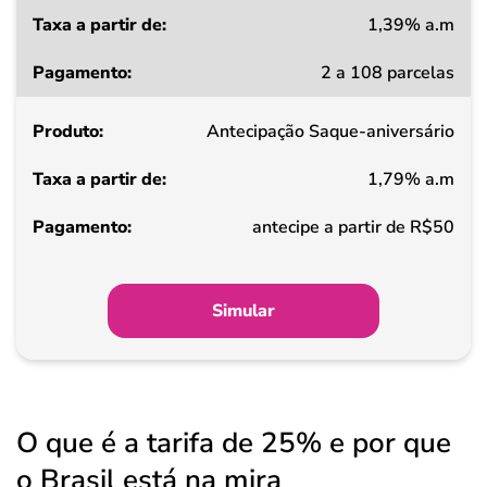
1,39% a.m
Taxa
2 a 108 parcelas
a
partir
Antecipação Saque-aniversário
de
1,79% a.m
Pagamento
antecipe a partir de R$50
Simular
O que é a tarifa de 25% e por que
o Brasil está na mira