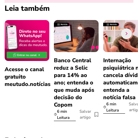
Leia também
Banco Central
Internação
reduz a Selic
psiquiátrica 
Acesse o canal
para 14% ao
cancela dívi
gratuito
ano; entenda o
automaticam
meutudo.notícias
que muda após
entenda a
decisão do
notícia falsa
Copom
6 min
Salv
arti
Leitura
6 min
Salvar
artigo
Leitura