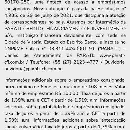
60170-250, uma fintech de acesso a empréstimos
consignados. Nossa atuação é pautada na Resolução nº
4.935, de 29 de julho de 2021, que disciplina a atuação
de correspondentes no país. Atuamos por intermédio da
PARATI CRÉDITO, FINANCIAMENTO E INVESTIMENTO
S/A, instituição financeira devidamente, com sede na
Cidade de Vitória, Estado do Espírito Santo, e inscrita no
CNPJ/MF sob o nº 03.311.443/0001-91 (“PARATI”) –
Canais de Atendimento da PARATI: www.parati-
cfi.com.br / Telefone: +55 (27) 2123-4777 / Ouvidoria:
ouvidoria@parati-cfi.com.br.
Informações adicionais sobre o empréstimo consignado:
prazo mínimo de 6 meses e máximo de 108 meses. Valor
mínimo de empréstimo R$ 100,00. Taxa de juros a partir
de 1,39% a.m. e CET a partir de 1,51% a.m. Informações
adicionais sobre portabilidade de empréstimo consignado:
taxa de juros a partir de 1,39% a.m e CET a partir de
1,63% a.m. Informações adicionais sobre antecipação
saque-aniversário: taxa de juros a partir de 1,79% a.m e