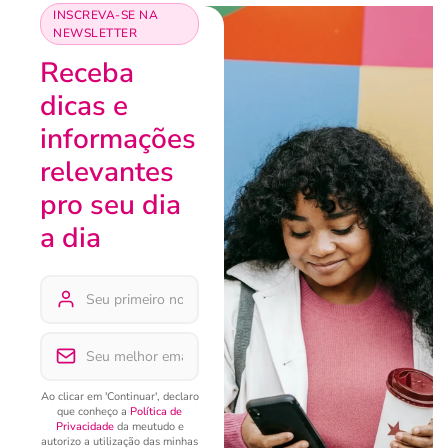
INSCREVA-SE NA
NEWSLETTER
Receba
dicas e
informações
relevantes
pro seu dia
a dia
Ao clicar em 'Continuar', declaro
que conheço a
Política de
Privacidade
da meutudo e
autorizo a utilização das minhas