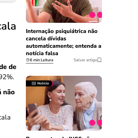
cala
Internação psiquiátrica não
cancela dívidas
automaticamente; entenda a
notícia falsa
6 min Leitura
Salvar artigo
de de
 92%.
á não
cala
Salvar Ferramenta