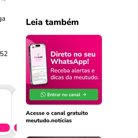
ga
Leia também
 52
Consig
Acesse o canal gratuito
CL
meutudo.notícias
Simule 