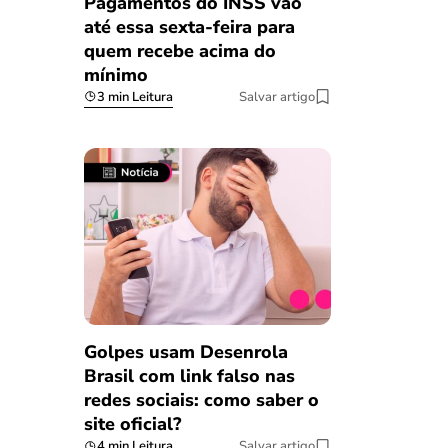
Pagamentos do INSS vão
até essa sexta-feira para
quem recebe acima do
mínimo
3 min Leitura
Salvar artigo
Golpes usam Desenrola
Brasil com link falso nas
redes sociais: como saber o
site oficial?
4 min Leitura
Salvar artigo