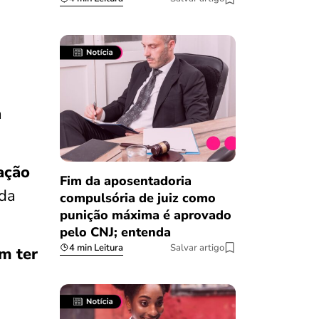
a
ação
Fim da aposentadoria
 da
compulsória de juiz como
punição máxima é aprovado
pelo CNJ; entenda
4 min Leitura
Salvar artigo
m ter