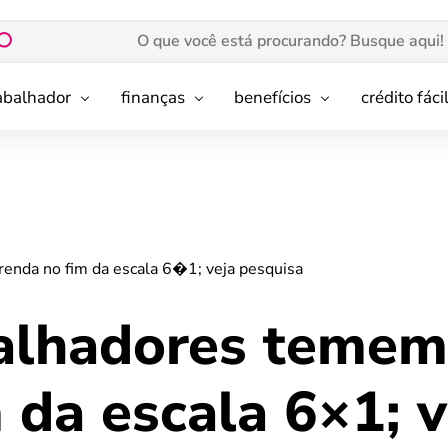
rabalhador
finanças
benefícios
crédito fáci
enda no fim da escala 6�1; veja pesquisa
alhadores temem
 da escala 6×1; v