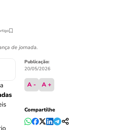
artigo
nça de jornada.
Publicação:
20/05/2026
A -
A +
ta
adas
eis
Compartilhe
io