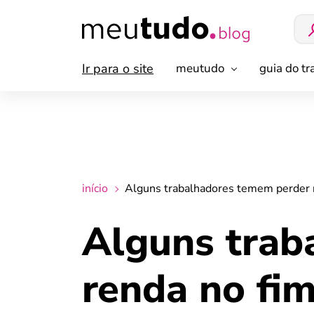
Ir para o site
meutudo
guia do t
início
Alguns trabalhadores temem perder r
Alguns trab
renda no fim