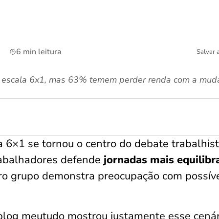
6 min leitura
Salvar 
 escala 6x1, mas 63% temem perder renda com a muda
a 6×1 se tornou o centro do debate trabalhis
rabalhadores defende
jornadas mais equilibr
tro grupo demonstra preocupação com possív
blog meutudo mostrou justamente esse cenár