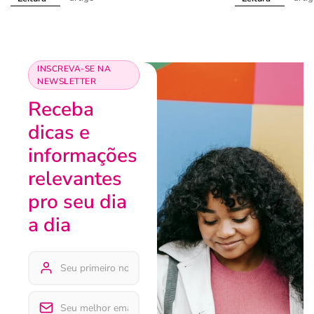
INSCREVA-SE NA
NEWSLETTER
Receba
dicas e
informações
relevantes
pro seu dia
a dia