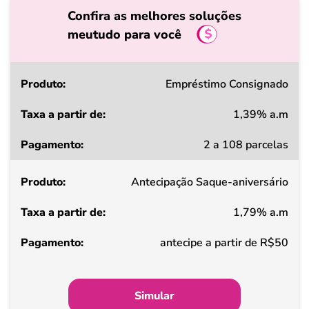
Confira as melhores soluções
meutudo para você
Produto
Empréstimo Consignado
1,39% a.m
Taxa
2 a 108 parcelas
a
partir
Antecipação Saque-aniversário
de
1,79% a.m
Pagamento
antecipe a partir de R$50
Simular