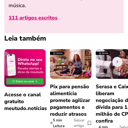
música.
111 artigos escritos
Leia também
Pix para pensão
Serasa e Cai
alimentícia
liberam
Acesse o canal
promete agilizar
negociação 
gratuito
pagamentos e
dívida para 1
meutudo.notícias
reduzir atrasos
milhão de CP
confira
5 min
Salvar
artigo
Leitura
4 min
Salv