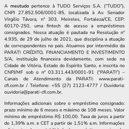
A
meutudo
pertence à TUDO Serviços S.A. (“TUDO”),
CNPJ 27.852.506/0001-85, localizada à Av. Senador
Virgílio Távora, nº 303, Meireles, Fortaleza/CE, CEP:
60170-250, uma fintech de acesso a empréstimos
consignados. Nossa atuação é pautada na Resolução nº
4.935, de 29 de julho de 2021, que disciplina a atuação
de correspondentes no país. Atuamos por intermédio da
PARATI CRÉDITO, FINANCIAMENTO E INVESTIMENTO
S/A, instituição financeira devidamente, com sede na
Cidade de Vitória, Estado do Espírito Santo, e inscrita no
CNPJ/MF sob o nº 03.311.443/0001-91 (“PARATI”) –
Canais de Atendimento da PARATI: www.parati-
cfi.com.br / Telefone: +55 (27) 2123-4777 / Ouvidoria:
ouvidoria@parati-cfi.com.br.
Informações adicionais sobre o empréstimo consignado:
prazo mínimo de 6 meses e máximo de 108 meses. Valor
mínimo de empréstimo R$ 100,00. Taxa de juros a partir
de 1,39% a.m. e CET a partir de 1,51% a.m. Informações