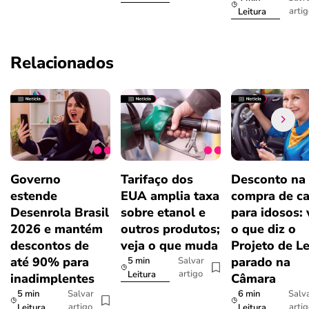
arti
Leitura
Relacionados
Governo
Tarifaço dos
Desconto na
estende
EUA amplia taxa
compra de ca
Desenrola Brasil
sobre etanol e
para idosos: 
2026 e mantém
outros produtos;
o que diz o
descontos de
veja o que muda
Projeto de Le
até 90% para
parado na
5 min
Salvar
artigo
Leitura
inadimplentes
Câmara
5 min
6 min
Salvar
Salv
artigo
arti
Leitura
Leitura