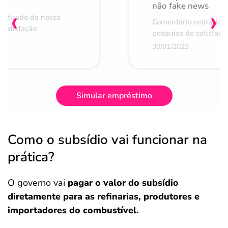
não fake news
‹
›
retirado da nossa
Comentário retirado 
 satisfação
pesquisa de satisfaçã
30/01/2023
Simular empréstimo
Como o subsídio vai funcionar na
prática?
O governo vai
pagar o valor do subsídio
diretamente para as refinarias, produtores e
importadores do combustível.