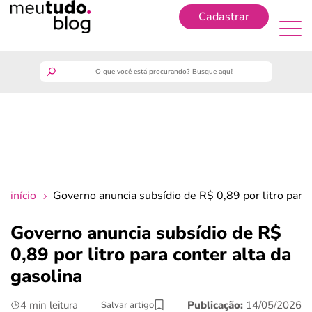
Cadastrar
Cadastrar
meutudo
guia do trabalhador
finanças
início
Governo anuncia subsídio de R$ 0,89 por litro para 
benefícios
Governo anuncia subsídio de R$
0,89 por litro para conter alta da
crédito fácil
gasolina
últimas notícias
4 min leitura
Publicação:
14/05/2026
Salvar artigo