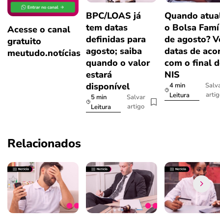
BPC/LOAS já
Quando atual
tem datas
o Bolsa Famí
Acesse o canal
definidas para
de agosto? V
gratuito
agosto; saiba
datas de aco
meutudo.notícias
quando o valor
com o final 
estará
NIS
disponível
4 min
Salv
arti
Leitura
5 min
Salvar
artigo
Leitura
Relacionados