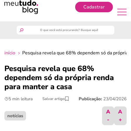
Cadastrar
Cadastrar
meutudo
início
Pesquisa revela que 68% dependem só da própria r
guia do trabalhador
Pesquisa revela que 68%
finanças
dependem só da própria renda
para manter a casa
benefícios
5 min leitura
Publicação:
23/04/2026
Salvar artigo
crédito fácil
A
A
notícias
-
+
últimas notícias