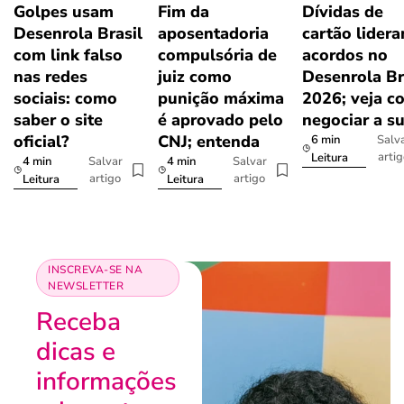
Golpes usam
Fim da
Dívidas de
Desenrola Brasil
aposentadoria
cartão lider
com link falso
compulsória de
acordos no
nas redes
juiz como
Desenrola Br
sociais: como
punição máxima
2026; veja c
saber o site
é aprovado pelo
negociar a s
oficial?
CNJ; entenda
6 min
Salv
arti
Leitura
4 min
4 min
Salvar
Salvar
artigo
artigo
Leitura
Leitura
INSCREVA-SE NA
NEWSLETTER
Receba
dicas e
informações