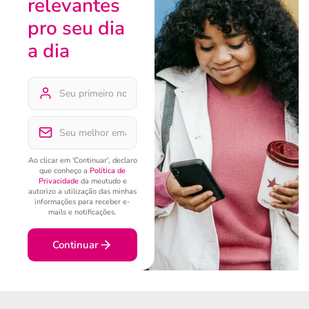
relevantes
pro seu dia
a dia
Ao clicar em 'Continuar', declaro
que conheço a
Política de
Privacidade
da meutudo e
autorizo a utilização das minhas
informações para receber e-
mails e notificações.
Continuar