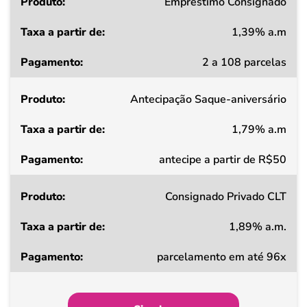
Produto
Empréstimo Consignado
1,39% a.m
Taxa
2 a 108 parcelas
a
partir
Antecipação Saque-aniversário
de
1,79% a.m
Pagamento
antecipe a partir de R$50
Consignado Privado CLT
1,89% a.m.
parcelamento em até 96x