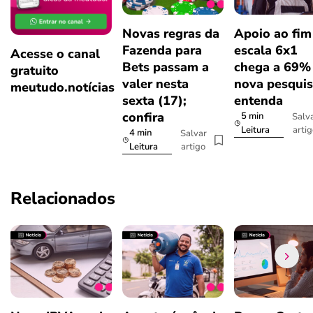
Novas regras da
Apoio ao fim
Fazenda para
escala 6x1
Acesse o canal
Bets passam a
chega a 69%
gratuito
valer nesta
nova pesquis
meutudo.notícias
sexta (17);
entenda
confira
5 min
Salv
arti
Leitura
4 min
Salvar
artigo
Leitura
Relacionados