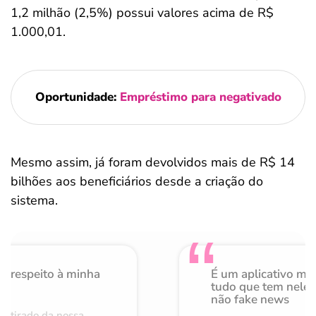
1,2 milhão (2,5%) possui valores acima de R$
1.000,01.
Oportunidade:
Empréstimo para negativado
Mesmo assim, já foram devolvidos mais de R$ 14
bilhões aos beneficiários desde a criação do
sistema.
o respeito à minha
É um aplicativo mu
de
tudo que tem nele 
não fake news
retirado da nossa