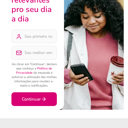
relevantes
pro seu dia
a dia
Ao clicar em 'Continuar', declaro
que conheço a
Política de
Privacidade
da meutudo e
autorizo a utilização das minhas
informações para receber e-
mails e notificações.
Continuar