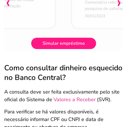
‹
›
Comentário retirado 
 satisfação
pesquisa de satisfaçã
30/01/2023
Simular empréstimo
Como consultar dinheiro esquecido
no Banco Central?
A consulta deve ser feita exclusivamente pelo site
oficial do Sistema de
Valores a Receber
(SVR).
Para verificar se há valores disponíveis, é
necessário informar CPF ou CNPJ e data de