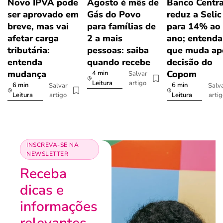
Novo IPVA pode
Agosto é mês de
Banco Centra
ser aprovado em
Gás do Povo
reduz a Selic
breve, mas vai
para famílias de
para 14% ao
afetar carga
2 a mais
ano; entenda
tributária:
pessoas: saiba
que muda ap
entenda
quando recebe
decisão do
mudança
Copom
4 min
Salvar
artigo
Leitura
6 min
6 min
Salvar
Salv
artigo
arti
Leitura
Leitura
INSCREVA-SE NA
NEWSLETTER
Receba
dicas e
informações