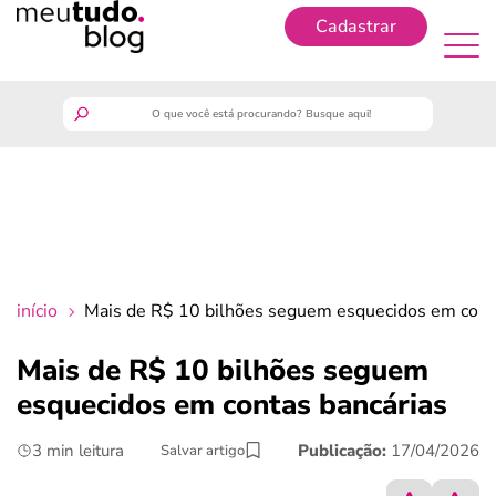
Cadastrar
Cadastrar
meutudo
guia do trabalhador
finanças
início
Mais de R$ 10 bilhões seguem esquecidos em cont
benefícios
Mais de R$ 10 bilhões seguem
esquecidos em contas bancárias
crédito fácil
3 min leitura
Publicação:
17/04/2026
Salvar artigo
últimas notícias