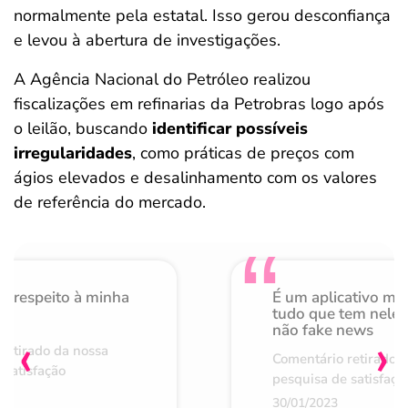
normalmente pela estatal. Isso gerou desconfiança
e levou à abertura de investigações.
A Agência Nacional do Petróleo realizou
fiscalizações em refinarias da Petrobras logo após
o leilão, buscando
identificar possíveis
irregularidades
, como práticas de preços com
ágios elevados e desalinhamento com os valores
de referência do mercado.
o respeito à minha
É um aplicativo mu
de
tudo que tem nele 
não fake news
‹
›
retirado da nossa
Comentário retirado 
 satisfação
pesquisa de satisfaçã
30/01/2023