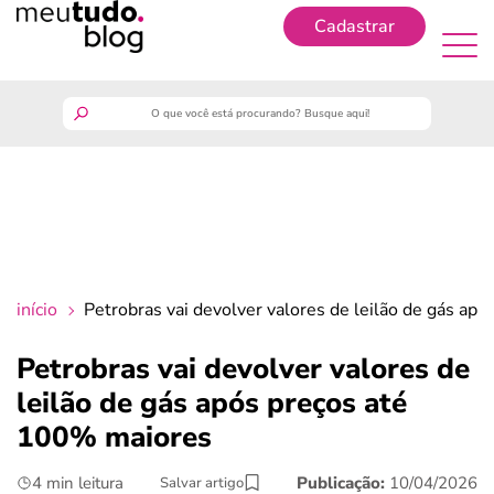
Cadastrar
Cadastrar
meutudo
guia do trabalhador
finanças
início
Petrobras vai devolver valores de leilão de gás ap
benefícios
Petrobras vai devolver valores de
leilão de gás após preços até
crédito fácil
100% maiores
últimas notícias
4 min leitura
Publicação:
10/04/2026
Salvar artigo