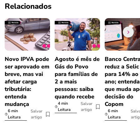
Relacionados
Novo IPVA pode
Agosto é mês de
Banco Centra
ser aprovado em
Gás do Povo
reduz a Selic
breve, mas vai
para famílias de
para 14% ao
afetar carga
2 a mais
ano; entenda
tributária:
pessoas: saiba
que muda ap
entenda
quando recebe
decisão do
mudança
Copom
4 min
Salvar
artigo
Leitura
6 min
6 min
Salvar
Salv
artigo
arti
Leitura
Leitura