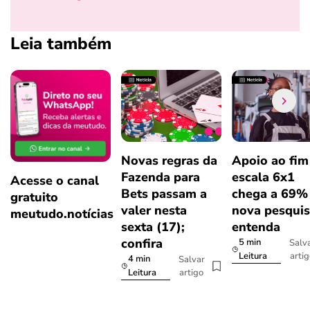
Leia também
Novas regras da
Apoio ao fim
Fazenda para
escala 6x1
Acesse o canal
Bets passam a
chega a 69%
gratuito
valer nesta
nova pesquis
meutudo.notícias
sexta (17);
entenda
confira
5 min
Salv
arti
Leitura
4 min
Salvar
artigo
Leitura