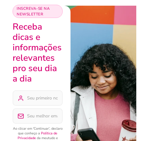
INSCREVA-SE NA
NEWSLETTER
Receba
dicas e
informações
relevantes
pro seu dia
a dia
Ao clicar em 'Continuar', declaro
que conheço a
Política de
Privacidade
da meutudo e