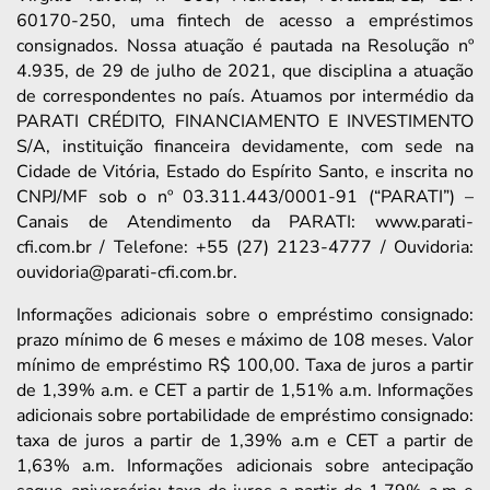
60170-250, uma fintech de acesso a empréstimos
consignados. Nossa atuação é pautada na Resolução nº
4.935, de 29 de julho de 2021, que disciplina a atuação
de correspondentes no país. Atuamos por intermédio da
PARATI CRÉDITO, FINANCIAMENTO E INVESTIMENTO
S/A, instituição financeira devidamente, com sede na
Cidade de Vitória, Estado do Espírito Santo, e inscrita no
CNPJ/MF sob o nº 03.311.443/0001-91 (“PARATI”) –
Canais de Atendimento da PARATI: www.parati-
cfi.com.br / Telefone: +55 (27) 2123-4777 / Ouvidoria:
ouvidoria@parati-cfi.com.br.
Informações adicionais sobre o empréstimo consignado:
prazo mínimo de 6 meses e máximo de 108 meses. Valor
mínimo de empréstimo R$ 100,00. Taxa de juros a partir
de 1,39% a.m. e CET a partir de 1,51% a.m. Informações
adicionais sobre portabilidade de empréstimo consignado:
taxa de juros a partir de 1,39% a.m e CET a partir de
1,63% a.m. Informações adicionais sobre antecipação