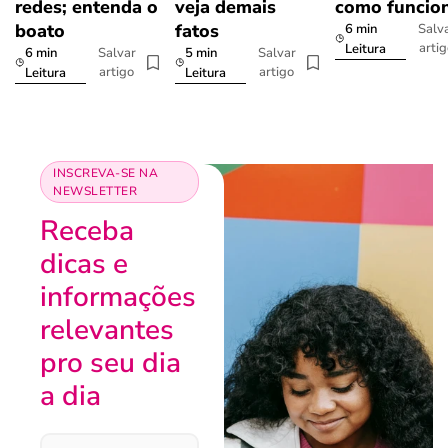
redes; entenda o
veja demais
como funcio
boato
fatos
6 min
Salv
arti
Leitura
6 min
5 min
Salvar
Salvar
artigo
artigo
Leitura
Leitura
INSCREVA-SE NA
NEWSLETTER
Receba
dicas e
informações
relevantes
pro seu dia
a dia