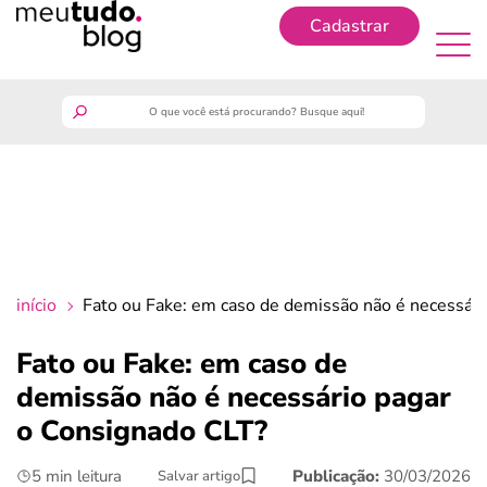
Cadastrar
Cadastrar
meutudo
guia do trabalhador
finanças
início
Fato ou Fake: em caso de demissão não é necessár
benefícios
Fato ou Fake: em caso de
demissão não é necessário pagar
crédito fácil
o Consignado CLT?
últimas notícias
5 min leitura
Publicação:
30/03/2026
Salvar artigo