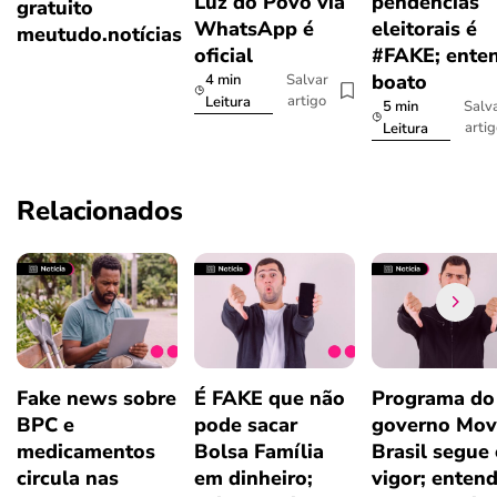
Luz do Povo via
pendências
gratuito
WhatsApp é
eleitorais é
meutudo.notícias
oficial
#FAKE; ente
boato
4 min
Salvar
artigo
Leitura
5 min
Salv
arti
Leitura
Relacionados
Fake news sobre
É FAKE que não
Programa do
BPC e
pode sacar
governo Mov
medicamentos
Bolsa Família
Brasil segue
circula nas
em dinheiro;
vigor; enten