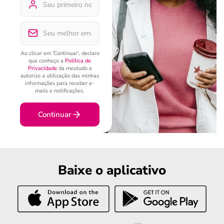
Ao clicar em 'Continuar', declaro
que conheço a
Política de
Privacidade
da meutudo e
autorizo a utilização das minhas
informações para receber e-
mails e notificações.
Continuar
Baixe o aplicativo