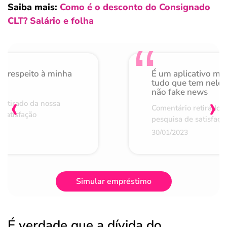
Saiba mais:
Como é o desconto do Consignado
CLT? Salário e folha
o respeito à minha
É um aplicativo mu
de
tudo que tem nele 
não fake news
‹
›
retirado da nossa
Comentário retirado 
 satisfação
pesquisa de satisfaçã
30/01/2023
Simular empréstimo
É verdade que a dívida do