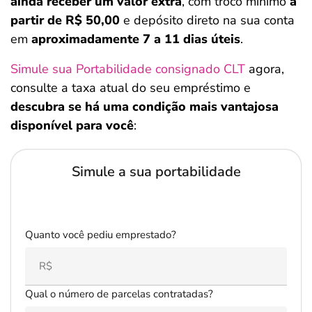
ainda receber um valor extra
, com troco mínimo
a
partir de R$ 50,00
e depósito direto na sua conta
em
aproximadamente 7 a 11 dias úteis
.
Simule sua Portabilidade consignado CLT
agora,
consulte a taxa atual do seu empréstimo e
descubra se há uma condição mais vantajosa
disponível para você
:
Salvar Ferramenta
Salvar Ferramenta
Simule a sua portabilidade
Quanto você pediu emprestado?
Qual o número de parcelas contratadas?