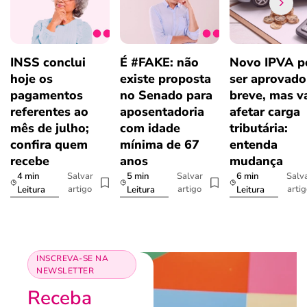
INSS conclui
É #FAKE: não
Novo IPVA p
hoje os
existe proposta
ser aprovad
pagamentos
no Senado para
breve, mas v
referentes ao
aposentadoria
afetar carga
mês de julho;
com idade
tributária:
confira quem
mínima de 67
entenda
recebe
anos
mudança
4 min
5 min
6 min
Salvar
Salvar
Salv
artigo
artigo
arti
Leitura
Leitura
Leitura
INSCREVA-SE NA
NEWSLETTER
Receba