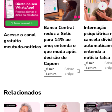
Banco Central
Internação
reduz a Selic
psiquiátrica 
Acesse o canal
para 14% ao
cancela dívi
gratuito
ano; entenda o
automaticam
meutudo.notícias
que muda após
entenda a
decisão do
notícia falsa
Copom
6 min
Salv
arti
Leitura
6 min
Salvar
artigo
Leitura
Relacionados