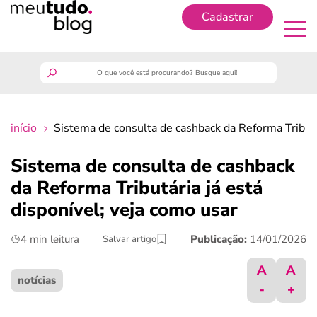
Cadastrar
Cadastrar
meutudo
início
Sistema de consulta de cashback da Reforma Tributár
guia do trabalhador
Sistema de consulta de cashback
finanças
da Reforma Tributária já está
disponível; veja como usar
benefícios
4 min leitura
Publicação:
14/01/2026
Salvar artigo
crédito fácil
A
A
notícias
-
+
últimas notícias