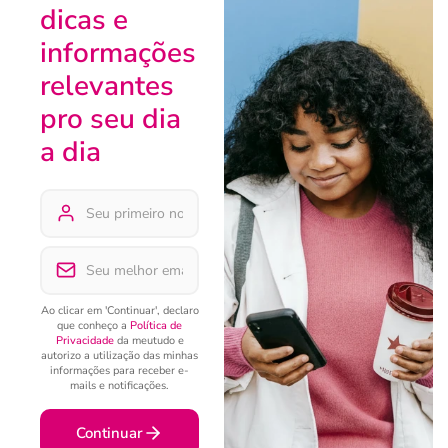
dicas e
informações
relevantes
pro seu dia
a dia
Ao clicar em 'Continuar', declaro
que conheço a
Política de
Privacidade
da meutudo e
autorizo a utilização das minhas
informações para receber e-
mails e notificações.
Continuar