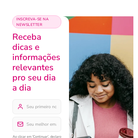
INSCREVA-SE NA
NEWSLETTER
Receba
dicas e
informações
relevantes
pro seu dia
a dia
Ao clicar em 'Continuar', declaro