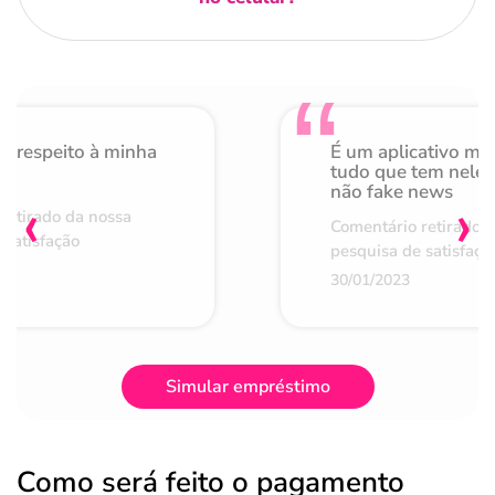
o respeito à minha
É um aplicativo mu
de
tudo que tem nele 
não fake news
‹
›
retirado da nossa
Comentário retirado 
 satisfação
pesquisa de satisfaçã
30/01/2023
Simular empréstimo
Como será feito o pagamento