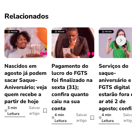
Relacionados
Nascidos em
Pagamento do
Serviços do
agosto já podem
lucro do FGTS
saque-
sacar Saque-
foi finalizado na
aniversário e
Aniversário; veja
sexta (31);
FGTS digital
quem recebe a
confira quanto
estarão fora
partir de hoje
caiu na sua
ar até 2 de
conta
agosto; confi
3 min
Salvar
artigo
Leitura
4 min
4 min
Salvar
Salv
artigo
arti
Leitura
Leitura