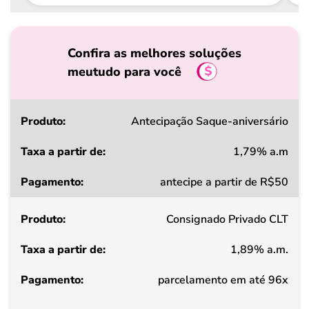
Confira as melhores soluções
meutudo para você
Produto
Antecipação Saque-aniversário
1,79% a.m
Taxa
antecipe a partir de R$50
a
partir
Consignado Privado CLT
de
1,89% a.m.
Pagamento
parcelamento em até 96x