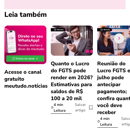
Leia também
Quanto o Lucro
Reunião do
do FGTS pode
Lucro FGTS 
Acesse o canal
render em 2026?
julho pode
gratuito
Estimativas para
antecipar
meutudo.notícias
saldos de R$
pagamento;
100 a 20 mil
confira quan
você deve
4 min
Salvar
artigo
Leitura
receber
4 min
Salv
arti
Leitura