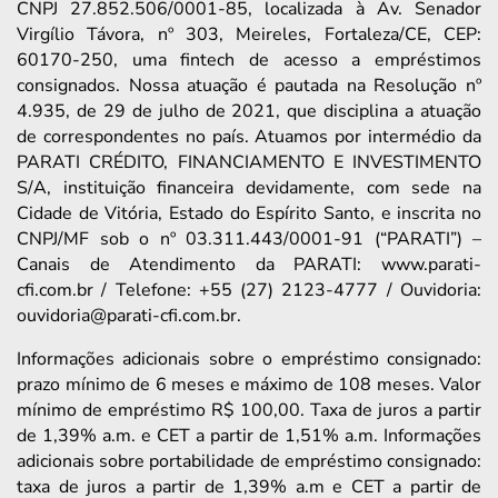
CNPJ 27.852.506/0001-85, localizada à Av. Senador
Virgílio Távora, nº 303, Meireles, Fortaleza/CE, CEP:
60170-250, uma fintech de acesso a empréstimos
consignados. Nossa atuação é pautada na Resolução nº
4.935, de 29 de julho de 2021, que disciplina a atuação
de correspondentes no país. Atuamos por intermédio da
PARATI CRÉDITO, FINANCIAMENTO E INVESTIMENTO
S/A, instituição financeira devidamente, com sede na
Cidade de Vitória, Estado do Espírito Santo, e inscrita no
CNPJ/MF sob o nº 03.311.443/0001-91 (“PARATI”) –
Canais de Atendimento da PARATI: www.parati-
cfi.com.br / Telefone: +55 (27) 2123-4777 / Ouvidoria:
ouvidoria@parati-cfi.com.br.
Informações adicionais sobre o empréstimo consignado:
prazo mínimo de 6 meses e máximo de 108 meses. Valor
mínimo de empréstimo R$ 100,00. Taxa de juros a partir
de 1,39% a.m. e CET a partir de 1,51% a.m. Informações
adicionais sobre portabilidade de empréstimo consignado:
taxa de juros a partir de 1,39% a.m e CET a partir de