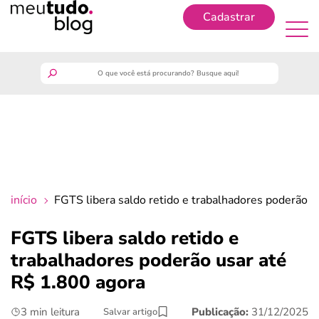
Cadastrar
Cadastrar
meutudo
guia do trabalhador
finanças
início
FGTS libera saldo retido e trabalhadores poderão u
benefícios
FGTS libera saldo retido e
trabalhadores poderão usar até
crédito fácil
R$ 1.800 agora
últimas notícias
3 min leitura
Publicação:
31/12/2025
Salvar artigo