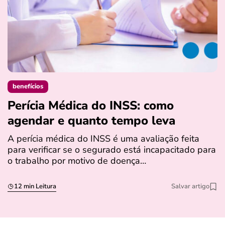
benefícios
Perícia Médica do INSS: como
D
agendar e quanto tempo leva
a
s
A perícia médica do INSS é uma avaliação feita
para verificar se o segurado está incapacitado para
O
o trabalho por motivo de doença…
I
q
12 min Leitura
Salvar artigo