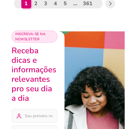
1
2
3
4
5
…
361
INSCREVA-SE NA
NEWSLETTER
Receba
dicas e
informações
relevantes
pro seu dia
a dia