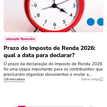
educação financeira
Prazo do Imposto de Renda 2026:
C
qual a data para declarar?
r
R
O prazo da declaração do Imposto de Renda 2026
foi uma etapa importante para os contribuintes que
A
precisaram organizar documentos e enviar a…
m
9 min Leitura
Salvar artigo
q
S