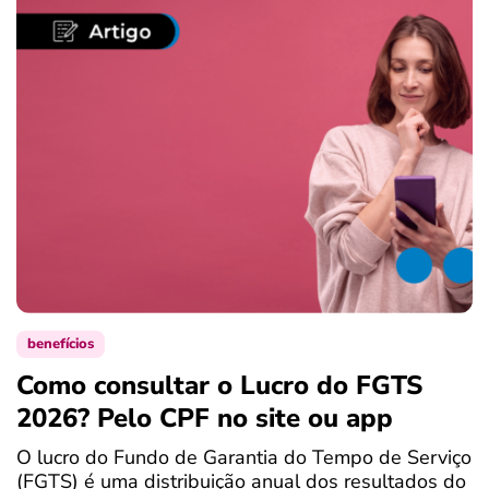
benefícios
Como consultar o Lucro do FGTS
C
2026? Pelo CPF no site ou app
P
O lucro do Fundo de Garantia do Tempo de Serviço
S
(FGTS) é uma distribuição anual dos resultados do
d