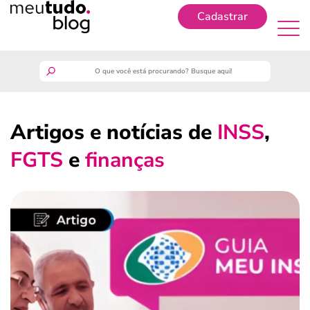
Cadastrar
Cadastrar
meutudo
Artigos e notícias de
INSS
,
guia do trabalhador
FGTS
e
finanças
finanças
benefícios
crédito fácil
últimas notícias