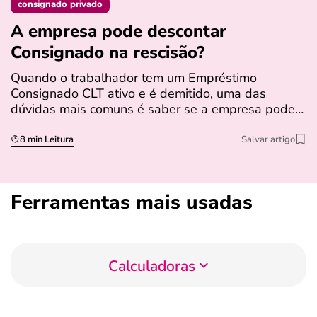
consignado privado
A empresa pode descontar
N
Consignado na rescisão​?
t
Quando o trabalhador tem um Empréstimo
N
Consignado CLT ativo e é demitido, uma das
l
dúvidas mais comuns é saber se a empresa pode…
e
s
8 min Leitura
Salvar artigo
Ferramentas mais usadas
Calculadoras