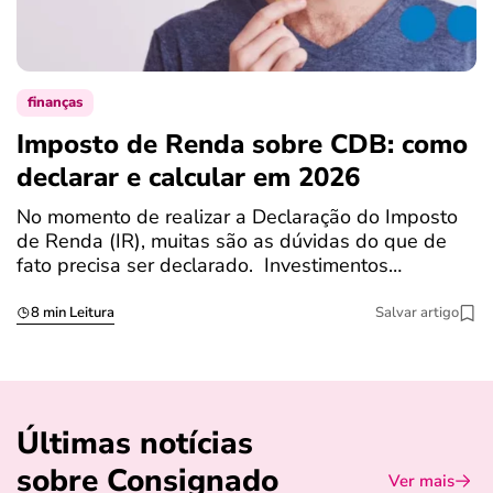
finanças
Imposto de Renda sobre CDB: como
N
declarar e calcular em 2026
a
No momento de realizar a Declaração do Imposto
T
de Renda (IR), muitas são as dúvidas do que de
c
fato precisa ser declarado. Investimentos…
c
8 min Leitura
Salvar artigo
Últimas notícias
sobre Consignado
Ver mais