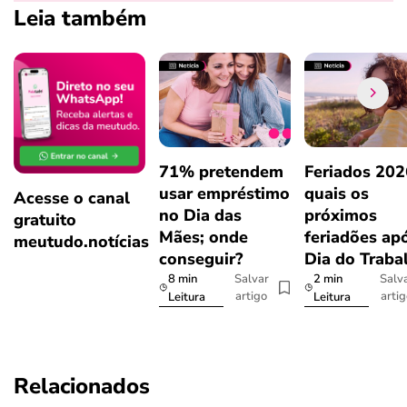
Leia também
71% pretendem
Feriados 202
usar empréstimo
quais os
Acesse o canal
no Dia das
próximos
gratuito
Mães; onde
feriadões ap
meutudo.notícias
conseguir?
Dia do Traba
8 min
2 min
Salvar
Salv
artigo
arti
Leitura
Leitura
Relacionados