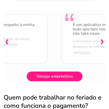
o respeito à minha
É um aplicativo mu
de
tudo que tem nele 
não fake news
‹
›
retirado da nossa
Comentário retirado 
 satisfação
pesquisa de satisfaçã
30/01/2023
Simular empréstimo
Quem pode trabalhar no feriado e
como funciona o pagamento?