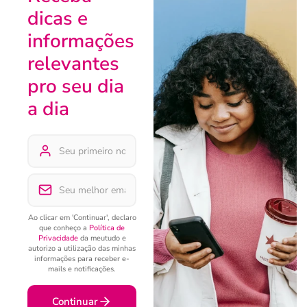
dicas e
informações
relevantes
pro seu dia
a dia
Ao clicar em 'Continuar', declaro
que conheço a
Política de
Privacidade
da meutudo e
autorizo a utilização das minhas
informações para receber e-
mails e notificações.
Continuar