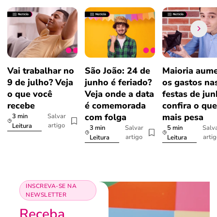
Vai trabalhar no
São João: 24 de
Maioria aum
9 de julho? Veja
junho é feriado?
os gastos na
o que você
Veja onde a data
festas de jun
recebe
é comemorada
confira o que
com folga
mais pesa
3 min
Salvar
artigo
Leitura
3 min
5 min
Salvar
Salv
artigo
arti
Leitura
Leitura
INSCREVA-SE NA
NEWSLETTER
Receba