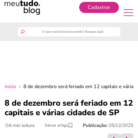
Cadastrar
Cadastrar
meutudo
guia do trabalhador
finanças
início
8 de dezembro será feriado em 12 capitais e várias
benefícios
8 de dezembro será feriado em 12
capitais e várias cidades de SP
crédito fácil
6 min leitura
Publicação:
05/12/2025
Salvar artigo
últimas notícias