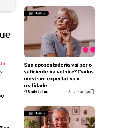
que
os
Sua aposentadoria vai ser o
e
suficiente na velhice? Dados
mostram expectativa x
realidade
8 min Leitura
Salvar artigo
por