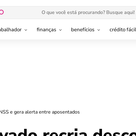
rabalhador
finanças
benefícios
crédito fáci
INSS e gera alerta entre aposentados
vado recria desc