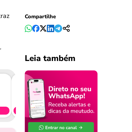
traz
Compartilhe
r
Leia também
Consig
CL
Simule 