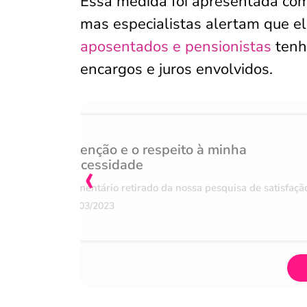
Essa medida foi apresentada co
mas especialistas alertam que e
aposentados e pensionistas
ten
encargos e juros envolvidos.
Atenção e o respeito à minha
‹
necessidade
Comentário retirado da nossa pesquisa de satisfaçã
07/03/2023