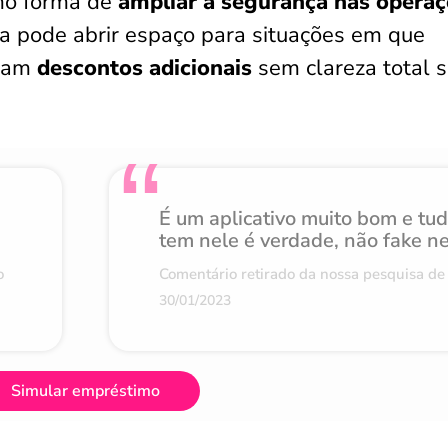
mo forma de
ampliar a segurança nas opera
la pode abrir espaço para situações em que
ham
descontos adicionais
sem clareza total 
É um aplicativo muito bom e tu
tem nele é verdade, não fake n
o
Comentário retirado da nossa pesquisa de 
30/01/2023
Simular empréstimo