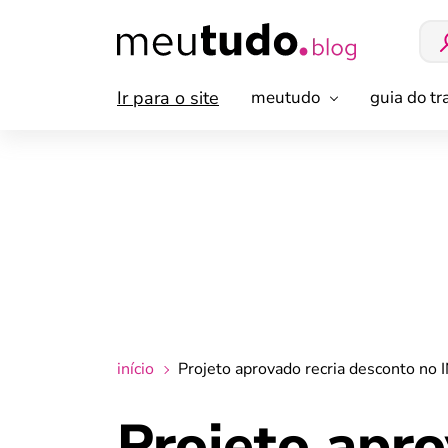
Ir para o site
meutudo
guia do t
início
Projeto aprovado recria desconto no 
Projeto apro