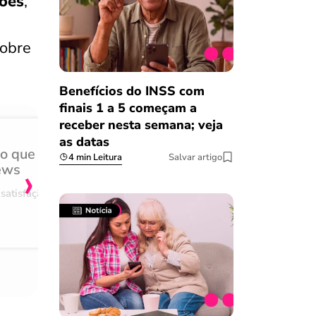
ções
,
sobre
Benefícios do INSS com
finais 1 a 5 começam a
receber nesta semana; veja
as datas
do que
Achei muito rápido, sem 
4 min Leitura
Salvar artigo
›
ews
burocracia
satisfação
Comentário retirado da nossa pes
08/03/2023