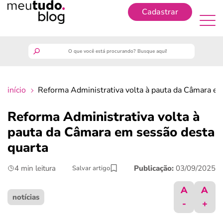
Cadastrar
Cadastrar
meutudo
início
Reforma Administrativa volta à pauta da Câmara em
guia do trabalhador
Reforma Administrativa volta à
finanças
pauta da Câmara em sessão desta
quarta
benefícios
4 min leitura
Publicação:
03/09/2025
Salvar artigo
crédito fácil
A
A
notícias
-
+
últimas notícias