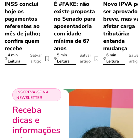
INSS conclui
É #FAKE: não
Novo IPVA p
hoje os
existe proposta
ser aprovad
pagamentos
no Senado para
breve, mas v
referentes ao
aposentadoria
afetar carga
mês de julho;
com idade
tributária:
confira quem
mínima de 67
entenda
recebe
anos
mudança
4 min
5 min
6 min
Salvar
Salvar
Salv
artigo
artigo
arti
Leitura
Leitura
Leitura
INSCREVA-SE NA
NEWSLETTER
Receba
dicas e
informações