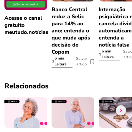
Banco Central
Internação
reduz a Selic
psiquiátrica 
Acesse o canal
para 14% ao
cancela dívi
gratuito
ano; entenda o
automaticam
meutudo.notícias
que muda após
entenda a
decisão do
notícia falsa
Copom
6 min
Salv
arti
Leitura
6 min
Salvar
artigo
Leitura
Relacionados