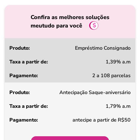
Confira as melhores soluções
meutudo para você
Produto
Empréstimo Consignado
1,39% a.m
Taxa
2 a 108 parcelas
a
partir
Antecipação Saque-aniversário
de
1,79% a.m
Pagamento
antecipe a partir de R$50