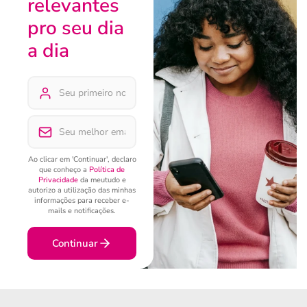
relevantes
pro seu dia
a dia
Ao clicar em 'Continuar', declaro
que conheço a
Política de
Privacidade
da meutudo e
autorizo a utilização das minhas
informações para receber e-
mails e notificações.
Continuar