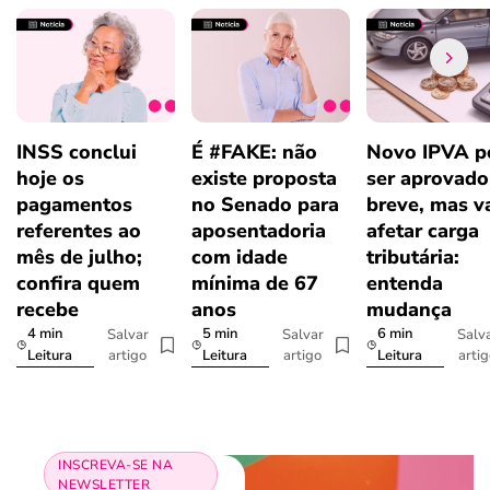
INSS conclui
É #FAKE: não
Novo IPVA p
hoje os
existe proposta
ser aprovad
pagamentos
no Senado para
breve, mas v
referentes ao
aposentadoria
afetar carga
mês de julho;
com idade
tributária:
confira quem
mínima de 67
entenda
recebe
anos
mudança
4 min
5 min
6 min
Salvar
Salvar
Salv
artigo
artigo
arti
Leitura
Leitura
Leitura
INSCREVA-SE NA
NEWSLETTER