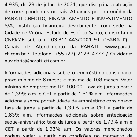
4.935, de 29 de julho de 2021, que disciplina a atuação
de correspondentes no país. Atuamos por intermédio da
PARATI CRÉDITO, FINANCIAMENTO E INVESTIMENTO
S/A, instituição financeira devidamente, com sede na
Cidade de Vitória, Estado do Espírito Santo, e inscrita no
CNPJ/MF sob o nº 03.311.443/0001-91 (“PARATI”) –
Canais de Atendimento da PARATI: www.parati-
cfi.com.br / Telefone: +55 (27) 2123-4777 / Ouvidoria:
ouvidoria@parati-cfi.com.br.
Informações adicionais sobre o empréstimo consignado:
prazo mínimo de 6 meses e máximo de 108 meses. Valor
mínimo de empréstimo R$ 100,00. Taxa de juros a partir
de 1,39% a.m. e CET a partir de 1,51% a.m. Informações
adicionais sobre portabilidade de empréstimo consignado:
taxa de juros a partir de 1,39% a.m e CET a partir de
1,63% a.m. Informações adicionais sobre antecipação
saque-aniversário: taxa de juros a partir de 1,79% a.m e
CET a partir de 1,93% a.m. Os valores mencionados
podem variar a partir das condições no momento da