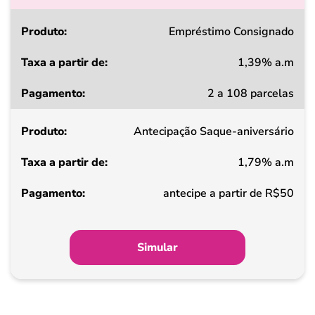
Produto
Empréstimo Consignado
1,39% a.m
Taxa
2 a 108 parcelas
a
partir
Antecipação Saque-aniversário
de
1,79% a.m
Pagamento
antecipe a partir de R$50
Simular