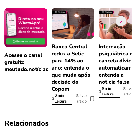
Banco Central
Internação
reduz a Selic
psiquiátrica 
Acesse o canal
para 14% ao
cancela dívi
gratuito
ano; entenda o
automaticam
meutudo.notícias
que muda após
entenda a
decisão do
notícia falsa
Copom
6 min
Salv
arti
Leitura
6 min
Salvar
artigo
Leitura
Relacionados