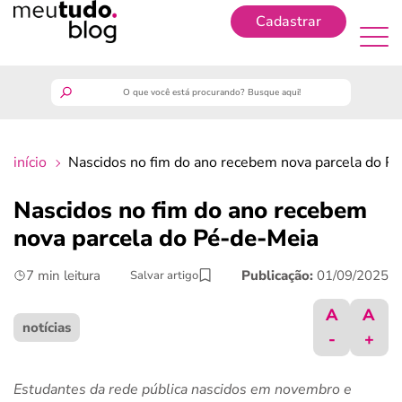
Cadastrar
Cadastrar
meutudo
início
Nascidos no fim do ano recebem nova parcela do P
guia do trabalhador
Nascidos no fim do ano recebem
finanças
nova parcela do Pé-de-Meia
7 min leitura
Publicação:
01/09/2025
Salvar artigo
benefícios
A
A
crédito fácil
notícias
-
+
últimas notícias
Estudantes da rede pública nascidos em novembro e