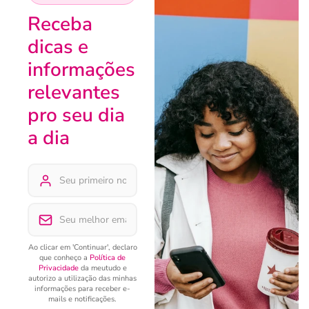
Receba
dicas e
informações
relevantes
pro seu dia
a dia
Ao clicar em 'Continuar', declaro
que conheço a
Política de
Privacidade
da meutudo e
autorizo a utilização das minhas
informações para receber e-
mails e notificações.