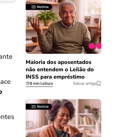
tante
Maioria dos aposentados
não entendem o Leilão do
INSS para empréstimo
lace
8 min Leitura
Salvar artigo
o
entes
Salvar Ferramenta