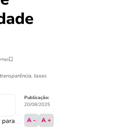
idade
artigo
ransparência, taxas
Publicação:
20/08/2025
A -
A +
 para