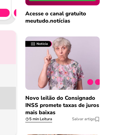
CL
Acesse o canal gratuito
Simule 
meutudo.notícias
Novo leilão do Consignado
INSS promete taxas de juros
mais baixas
5 min Leitura
Salvar artigo