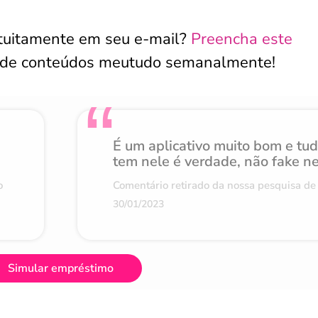
atuitamente em seu e-mail?
Preencha este
 de conteúdos meutudo semanalmente!
É um aplicativo muito bom e tu
tem nele é verdade, não fake n
o
Comentário retirado da nossa pesquisa de 
30/01/2023
Simular empréstimo