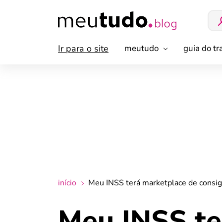
Ir para o site
meutudo
guia do t
início
Meu INSS terá marketplace de consi
Meu INSS te