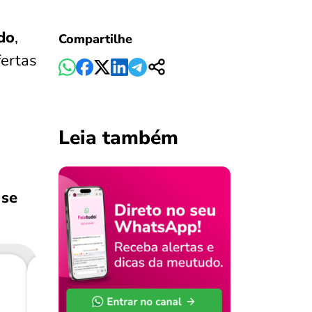
do
,
Compartilhe
fertas
Leia também
 se
Consig