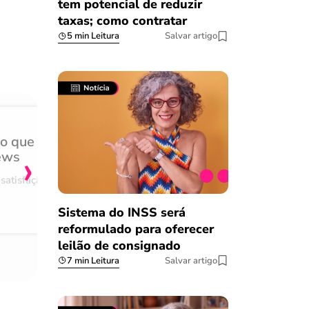
tem potencial de reduzir
taxas; como contratar
5 min Leitura
Salvar artigo
do que
Achei muito rápido, sem 
›
ews
burocracia
satisfação
Comentário retirado da nossa pes
08/03/2023
Sistema do INSS será
reformulado para oferecer
leilão de consignado
7 min Leitura
Salvar artigo