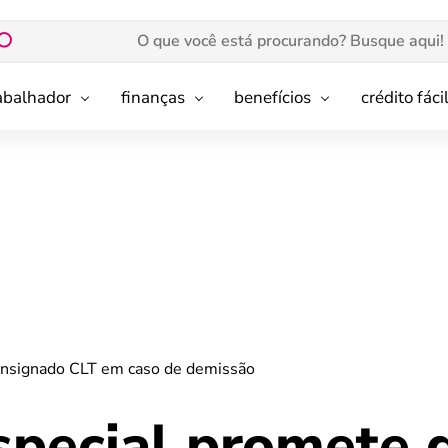
rabalhador
finanças
benefícios
crédito fáci
Consignado CLT em caso de demissão
special promete q