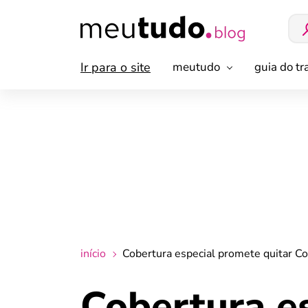
Ir para o site
meutudo
guia do t
início
Cobertura especial promete quitar 
Cobertura e