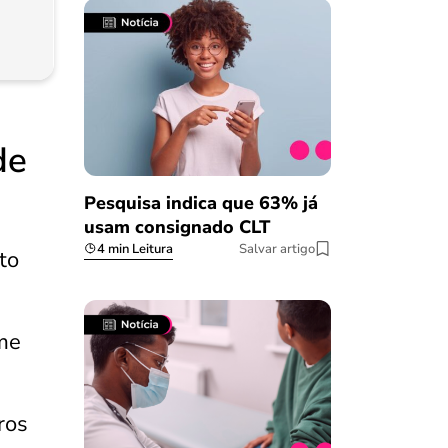
de
Pesquisa indica que 63% já
usam consignado CLT
4 min Leitura
Salvar artigo
to
rme
uros
Salvar Ferramenta