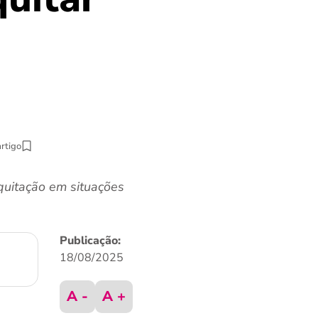
artigo
quitação em situações
Publicação:
18/08/2025
A -
A +