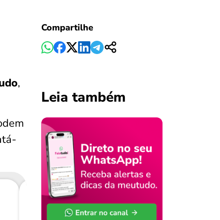
Compartilhe
tudo
,
Leia também
podem
atá-
Consig