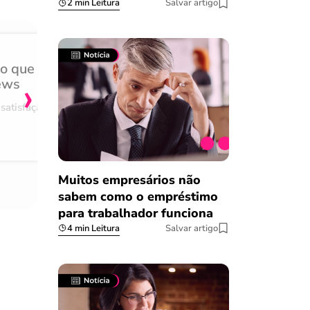
2 min Leitura
Salvar artigo
do que
Achei muito rápido, sem 
›
ews
burocracia
satisfação
Comentário retirado da nossa pes
08/03/2023
Muitos empresários não
sabem como o empréstimo
para trabalhador funciona
4 min Leitura
Salvar artigo