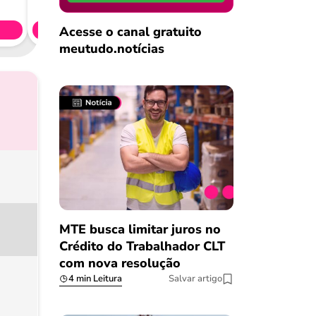
CL
Acesse o canal gratuito
Simule 
meutudo.notícias
MTE busca limitar juros no
Crédito do Trabalhador CLT
com nova resolução
4 min Leitura
Salvar artigo