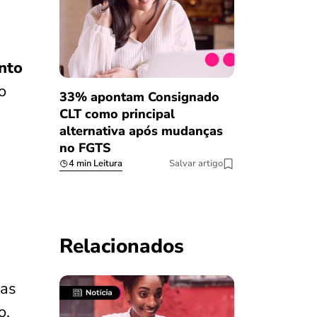
nto
o
33% apontam Consignado
CLT como principal
alternativa após mudanças
no FGTS
4 min Leitura
Salvar artigo
Relacionados
 as
o.