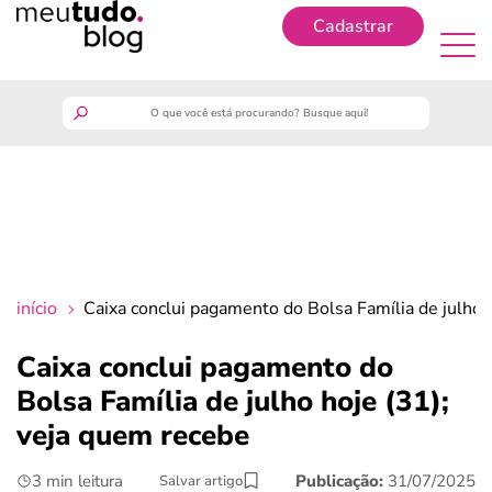
Cadastrar
Cadastrar
meutudo
guia do trabalhador
finanças
início
Caixa conclui pagamento do Bolsa Família de julho 
benefícios
Caixa conclui pagamento do
Bolsa Família de julho hoje (31);
crédito fácil
veja quem recebe
últimas notícias
3 min leitura
Publicação:
31/07/2025
Salvar artigo