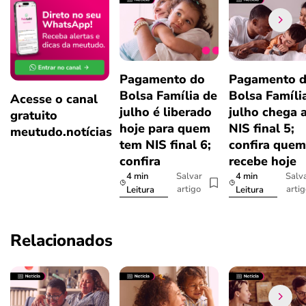
Pagamento do
Pagamento 
Bolsa Família de
Bolsa Famíli
Acesse o canal
julho é liberado
julho chega 
gratuito
hoje para quem
NIS final 5;
meutudo.notícias
tem NIS final 6;
confira quem
confira
recebe hoje
4 min
4 min
Salvar
Salv
artigo
arti
Leitura
Leitura
Relacionados