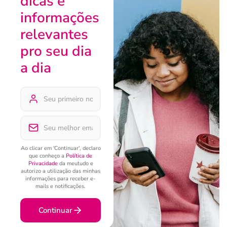
dicas e
informações
relevantes
pro seu dia
a dia
Ao clicar em 'Continuar', declaro
que conheço a
Política de
Privacidade
da meutudo e
autorizo a utilização das minhas
informações para receber e-
mails e notificações.
Continuar