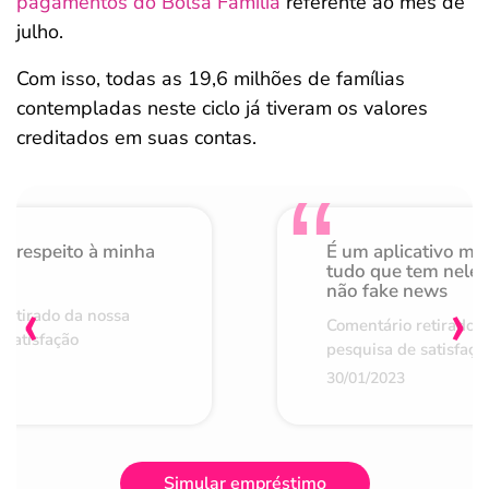
pagamentos do Bolsa Família
referente ao mês de
julho.
Com isso, todas as 19,6 milhões de famílias
contempladas neste ciclo já tiveram os valores
creditados em suas contas.
o respeito à minha
É um aplicativo mu
de
tudo que tem nele 
não fake news
‹
›
retirado da nossa
Comentário retirado 
 satisfação
pesquisa de satisfaçã
30/01/2023
Simular empréstimo