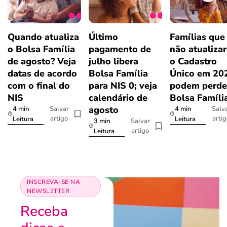
Quando atualiza
Último
Famílias que
o Bolsa Família
pagamento de
não atualiza
de agosto? Veja
julho libera
o Cadastro
datas de acordo
Bolsa Família
Único em 20
com o final do
para NIS 0; veja
podem perde
NIS
calendário de
Bolsa Famíli
agosto
4 min
4 min
Salvar
Salv
artigo
arti
Leitura
Leitura
3 min
Salvar
artigo
Leitura
INSCREVA-SE NA
NEWSLETTER
Receba