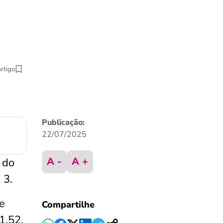
artigo
Publicação:
22/07/2025
A -
A +
 do
 3.
e
Compartilhe
1,52.