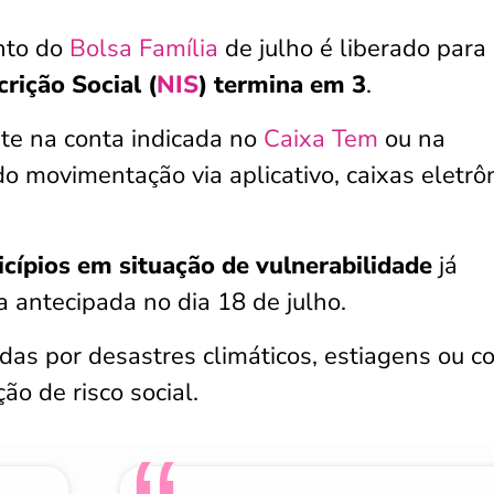
ento do
Bolsa Família
de julho é liberado para
rição Social (
NIS
) termina em 3
.
nte na conta indicada no
Caixa Tem
ou na
do movimentação via aplicativo, caixas eletrô
cípios em situação de vulnerabilidade
já
antecipada no dia 18 de julho.
das por desastres climáticos, estiagens ou c
o de risco social.