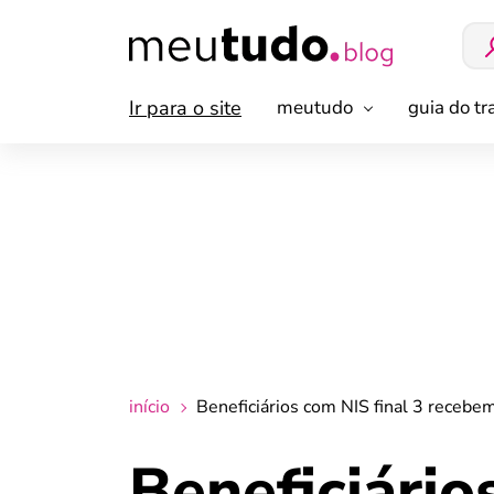
Ir para o site
meutudo
guia do t
início
Beneficiários com NIS final 3 recebe
Beneficiário