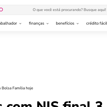
rabalhador
finanças
benefícios
crédito fáci
m Bolsa Família hoje
s com NIS final 3