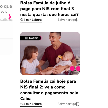
Bolsa Família de julho é
do que
Achei muito rápido, sem 
pago para NIS com final 3
›
ews
burocracia
nesta quarta; que horas cai?
satisfação
Comentário retirado da nossa pes
4 min Leitura
Salvar artigo
08/03/2023
Bolsa Família cai hoje para
NIS final 2: veja como
consultar o pagamento pela
Caixa
4 min Leitura
Salvar artigo