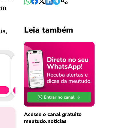
em
Leia também
ia,
Consig
CL
Simule 
Acesse o canal gratuito
meutudo.notícias