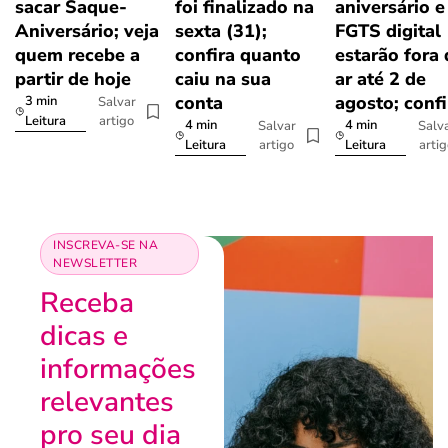
sacar Saque-
foi finalizado na
aniversário e
Aniversário; veja
sexta (31);
FGTS digital
quem recebe a
confira quanto
estarão fora
partir de hoje
caiu na sua
ar até 2 de
conta
agosto; confi
3 min
Salvar
artigo
Leitura
4 min
4 min
Salvar
Salv
artigo
arti
Leitura
Leitura
INSCREVA-SE NA
NEWSLETTER
Receba
dicas e
informações
relevantes
pro seu dia