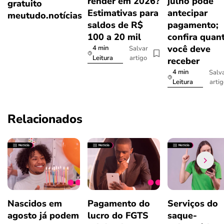
render em 2026?
julho pode
gratuito
Estimativas para
antecipar
meutudo.notícias
saldos de R$
pagamento;
100 a 20 mil
confira quan
você deve
4 min
Salvar
artigo
Leitura
receber
4 min
Salv
arti
Leitura
Relacionados
Nascidos em
Pagamento do
Serviços do
agosto já podem
lucro do FGTS
saque-