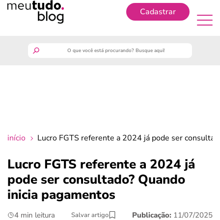
Cadastrar
Cadastrar
meutudo
guia do trabalhador
finanças
início
Lucro FGTS referente a 2024 já pode ser consulta
benefícios
Lucro FGTS referente a 2024 já
pode ser consultado? Quando
crédito fácil
inicia pagamentos
últimas notícias
4 min leitura
Publicação:
11/07/2025
Salvar artigo