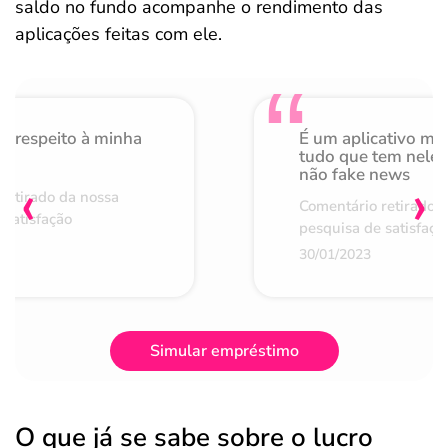
saldo no fundo acompanhe o rendimento das
aplicações feitas com ele.
o respeito à minha
É um aplicativo mu
de
tudo que tem nele 
não fake news
‹
›
retirado da nossa
Comentário retirado 
 satisfação
pesquisa de satisfaçã
30/01/2023
Simular empréstimo
O que já se sabe sobre o lucro