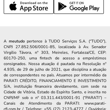
A
meutudo
pertence à TUDO Serviços S.A. (“TUDO”),
CNPJ 27.852.506/0001-85, localizada à Av. Senador
Virgílio Távora, nº 303, Meireles, Fortaleza/CE, CEP:
60170-250, uma fintech de acesso a empréstimos
consignados. Nossa atuação é pautada na Resolução nº
4.935, de 29 de julho de 2021, que disciplina a atuação
de correspondentes no país. Atuamos por intermédio da
PARATI CRÉDITO, FINANCIAMENTO E INVESTIMENTO
S/A, instituição financeira devidamente, com sede na
Cidade de Vitória, Estado do Espírito Santo, e inscrita no
CNPJ/MF sob o nº 03.311.443/0001-91 (“PARATI”) –
Canais de Atendimento da PARATI: www.parati-
cfi.com.br / Telefone: +55 (27) 2123-4777 / Ouvidoria: