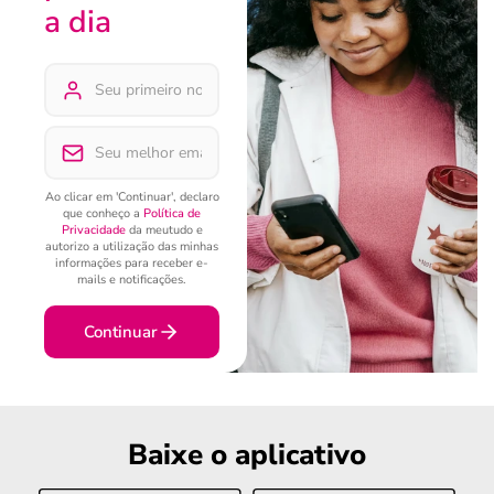
a dia
Ao clicar em 'Continuar', declaro
que conheço a
Política de
Privacidade
da meutudo e
autorizo a utilização das minhas
informações para receber e-
mails e notificações.
Continuar
Baixe o aplicativo