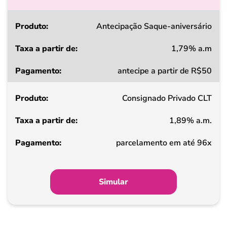
Produto
Antecipação Saque-aniversário
1,79% a.m
Taxa
antecipe a partir de R$50
a
partir
Consignado Privado CLT
de
1,89% a.m.
Pagamento
parcelamento em até 96x
Simular