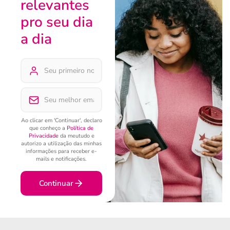
relevantes
pro seu dia
a dia
Ao clicar em 'Continuar', declaro
que conheço a
Política de
Privacidade
da meutudo e
autorizo a utilização das minhas
informações para receber e-
mails e notificações.
Continuar