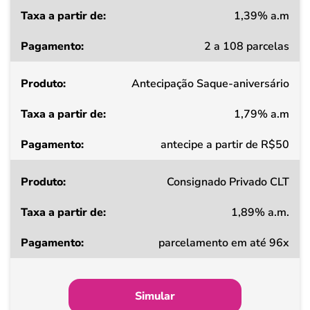
1,39% a.m
Taxa
2 a 108 parcelas
a
partir
Antecipação Saque-aniversário
de
1,79% a.m
Pagamento
antecipe a partir de R$50
Consignado Privado CLT
1,89% a.m.
parcelamento em até 96x
Simular