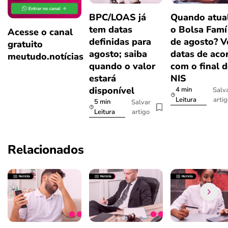
BPC/LOAS já
Quando atual
tem datas
o Bolsa Famí
Acesse o canal
definidas para
de agosto? V
gratuito
agosto; saiba
datas de aco
meutudo.notícias
quando o valor
com o final 
estará
NIS
disponível
4 min
Salv
arti
Leitura
5 min
Salvar
artigo
Leitura
Relacionados