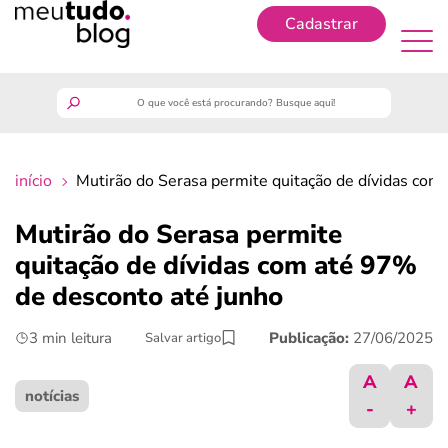
Cadastrar
Cadastrar
meutudo
início
Mutirão do Serasa permite quitação de dívidas com
guia do trabalhador
Mutirão do Serasa permite
finanças
quitação de dívidas com até 97%
de desconto até junho
benefícios
3 min leitura
Publicação:
27/06/2025
Salvar artigo
crédito fácil
A
A
notícias
-
+
últimas notícias