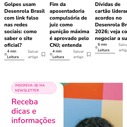
Golpes usam
Fim da
Dívidas de
Desenrola Brasil
aposentadoria
cartão lider
com link falso
compulsória de
acordos no
nas redes
juiz como
Desenrola Br
sociais: como
punição máxima
2026; veja c
saber o site
é aprovado pelo
negociar a s
oficial?
CNJ; entenda
6 min
Salv
arti
Leitura
4 min
4 min
Salvar
Salvar
artigo
artigo
Leitura
Leitura
INSCREVA-SE NA
NEWSLETTER
Receba
dicas e
informações