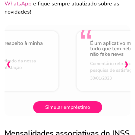
WhatsApp
e fique sempre atualizado sobre as
novidades!
o respeito à minha
É um aplicativo mu
de
tudo que tem nele 
não fake news
‹
›
retirado da nossa
Comentário retirado 
 satisfação
pesquisa de satisfaçã
30/01/2023
Simular empréstimo
Mensalidades associativas do INSS