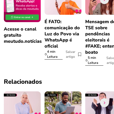
É FATO:
Mensagem d
comunicação do
TSE sobre
Acesse o canal
Luz do Povo via
pendências
gratuito
WhatsApp é
eleitorais é
meutudo.notícias
oficial
#FAKE; ente
boato
4 min
Salvar
artigo
Leitura
5 min
Salv
arti
Leitura
Relacionados