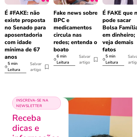
É #FAKE: não
Fake news sobre
É FAKE que 
existe proposta
BPC e
pode sacar
no Senado para
medicamentos
Bolsa Famíli
aposentadoria
circula nas
em dinheiro;
com idade
redes; entenda o
veja demais
mínima de 67
boato
fatos
anos
6 min
5 min
Salvar
Salv
artigo
arti
Leitura
Leitura
5 min
Salvar
artigo
Leitura
INSCREVA-SE NA
NEWSLETTER
Receba
dicas e