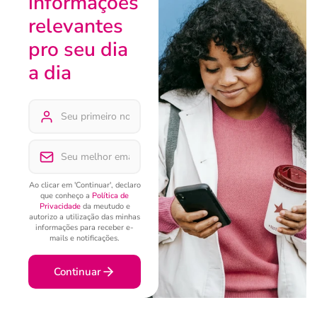
informações
relevantes
pro seu dia
a dia
Ao clicar em 'Continuar', declaro
que conheço a
Política de
Privacidade
da meutudo e
autorizo a utilização das minhas
informações para receber e-
mails e notificações.
Continuar