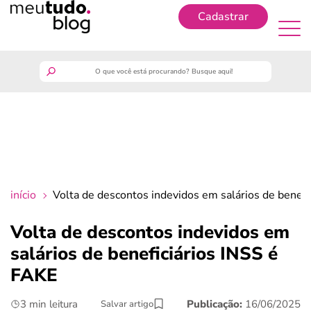
Cadastrar
Cadastrar
meutudo
guia do trabalhador
finanças
início
Volta de descontos indevidos em salários de benefi
benefícios
Volta de descontos indevidos em
salários de beneficiários INSS é
crédito fácil
FAKE
últimas notícias
3 min leitura
Publicação:
16/06/2025
Salvar artigo