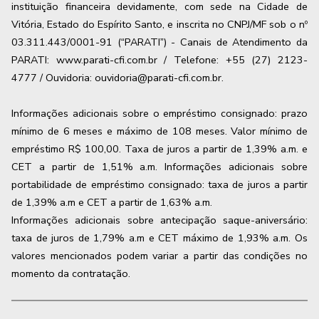
instituição financeira devidamente, com sede na Cidade de
Vitória, Estado do Espírito Santo, e inscrita no CNPJ/MF sob o nº
03.311.443/0001-91 (“PARATI”) - Canais de Atendimento da
PARATI: www.parati-cfi.com.br / Telefone: +55 (27) 2123-
4777 / Ouvidoria: ouvidoria@parati-cfi.com.br.
Informações adicionais sobre o empréstimo consignado: prazo
mínimo de 6 meses e máximo de
108
meses. Valor mínimo de
empréstimo R$ 100,00. Taxa de juros a partir de
1,39
% a.m. e
CET a partir de
1,51
% a.m. Informações adicionais sobre
portabilidade de empréstimo consignado: taxa de juros a partir
de
1,39
% a.m e CET a partir de
1,63
% a.m.
Informações adicionais sobre antecipação saque-aniversário:
taxa de juros de 1,79% a.m e CET máximo de 1,93% a.m. Os
valores mencionados podem variar a partir das condições no
momento da contratação.