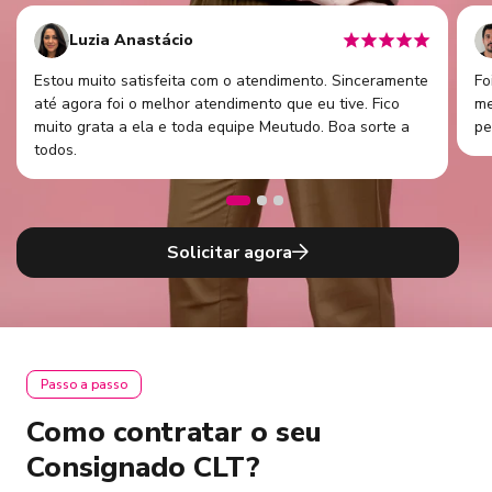
Luzia Anastácio
Estou muito satisfeita com o atendimento. Sinceramente
Fo
até agora foi o melhor atendimento que eu tive. Fico
me
muito grata a ela e toda equipe Meutudo. Boa sorte a
pe
todos.
Solicitar agora
Passo a passo
Como contratar o seu
Consignado CLT?