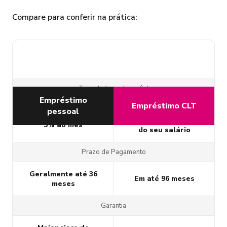
Compare para conferir na prática:
Taxa de Juros (ao mês)
Empréstimo
Empréstimo CLT
pessoal
Muito mais baixas por
Podem chegar a mais de
ser descontado direto
5% ao mês
do seu salário
Prazo de Pagamento
Geralmente até 36
Em até 96 meses
meses
Garantia