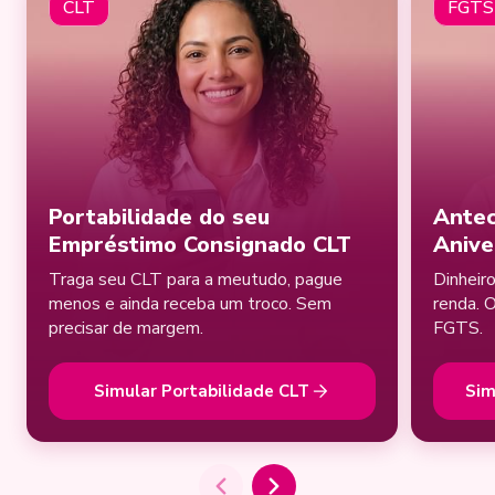
CLT
FGTS
Portabilidade do seu
Antec
Empréstimo Consignado CLT
Anive
Traga seu CLT para a meutudo, pague
Dinheir
menos e ainda receba um troco. Sem
renda. 
precisar de margem.
FGTS.
Simular Portabilidade CLT
Sim