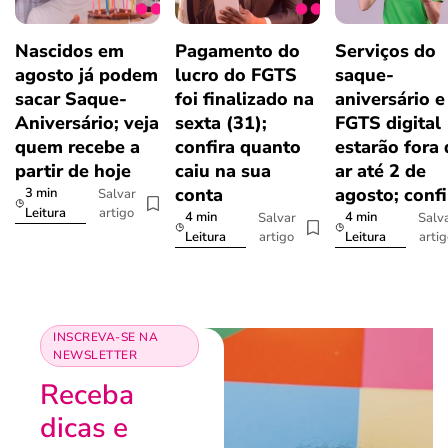
Nascidos em
Pagamento do
Serviços do
agosto já podem
lucro do FGTS
saque-
sacar Saque-
foi finalizado na
aniversário e
Aniversário; veja
sexta (31);
FGTS digital
quem recebe a
confira quanto
estarão fora
partir de hoje
caiu na sua
ar até 2 de
conta
agosto; confi
3 min
Salvar
artigo
Leitura
4 min
4 min
Salvar
Salv
artigo
arti
Leitura
Leitura
INSCREVA-SE NA
NEWSLETTER
Receba
dicas e