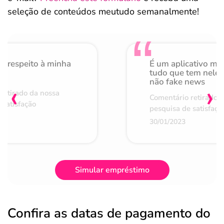
seleção de conteúdos meutudo semanalmente!
o respeito à minha
É um aplicativo mu
de
tudo que tem nele 
não fake news
‹
›
retirado da nossa
Comentário retirado 
 satisfação
pesquisa de satisfaçã
30/01/2023
Simular empréstimo
Confira as datas de pagamento do