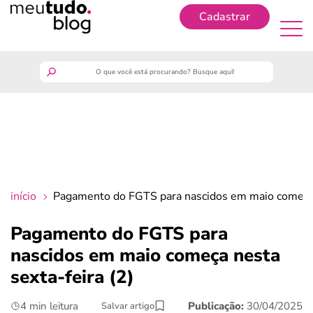
Cadastrar
Cadastrar
meutudo
guia do trabalhador
finanças
início
Pagamento do FGTS para nascidos em maio começa n
benefícios
Pagamento do FGTS para
nascidos em maio começa nesta
crédito fácil
sexta-feira (2)
últimas notícias
4 min leitura
Publicação:
30/04/2025
Salvar artigo