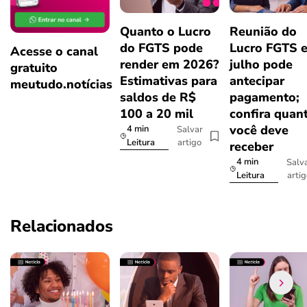
Quanto o Lucro
Reunião do
do FGTS pode
Lucro FGTS 
Acesse o canal
render em 2026?
julho pode
gratuito
Estimativas para
antecipar
meutudo.notícias
saldos de R$
pagamento;
100 a 20 mil
confira quan
você deve
4 min
Salvar
artigo
Leitura
receber
4 min
Salv
arti
Leitura
Relacionados