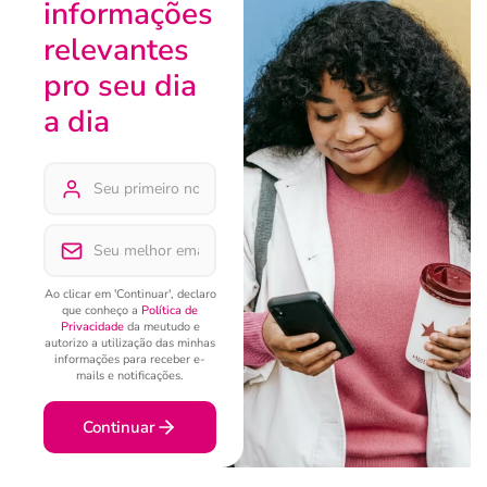
informações
relevantes
pro seu dia
a dia
Ao clicar em 'Continuar', declaro
que conheço a
Política de
Privacidade
da meutudo e
autorizo a utilização das minhas
informações para receber e-
mails e notificações.
Continuar