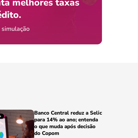
ta melhores taxas
que e
 com o celular?
édito.
preci
ticia Jordão
 simulação
Conheça
Banco Central reduz a Selic
para 14% ao ano; entenda
o que muda após decisão
do Copom