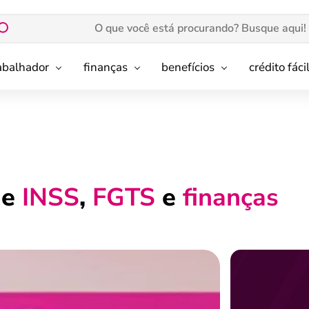
rabalhador
finanças
benefícios
crédito fáci
de
INSS
,
FGTS
e
finanças