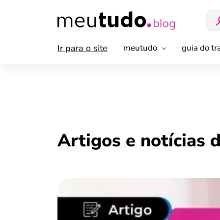
Ir para o site
meutudo
guia do t
Artigos e notícias 