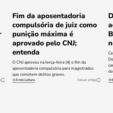
Fim da aposentadoria
D
compulsória de juiz como
a
r
punição máxima é
B
aprovado pelo CNJ;
n
entenda
Ce
De
O CNJ aprovou na terça-feira (4) o fim da
ca
aposentadoria compulsória para magistrados
do
que cometem delitos graves.
o
4 min Leitura
Salvar artigo
6