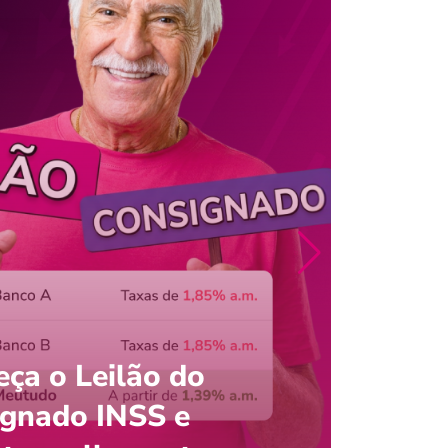
ça o Leilão do
ignado INSS e
Entre
onsultar saldo do FGTS pelo C