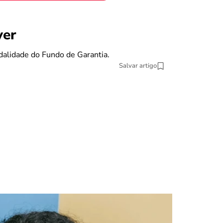
benefícios
ver
Se eu pe
dalidade do Fundo de Garantia.
O Fundo de Gara
Salvar artigo
13 min Leitura