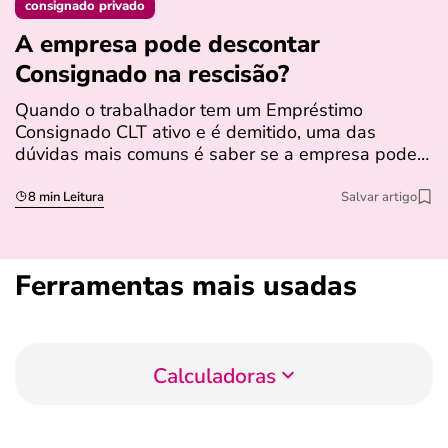
consignado privado
A empresa pode descontar
N
Consignado na rescisão​?
t
Quando o trabalhador tem um Empréstimo
N
Consignado CLT ativo e é demitido, uma das
l
dúvidas mais comuns é saber se a empresa pode…
e
s
8 min Leitura
Salvar artigo
Ferramentas mais usadas
Calculadoras