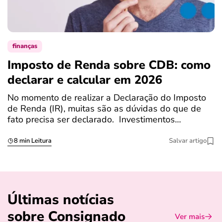
finanças
Imposto de Renda sobre CDB: como
N
declarar e calcular em 2026
a
No momento de realizar a Declaração do Imposto
T
de Renda (IR), muitas são as dúvidas do que de
c
fato precisa ser declarado. Investimentos…
c
8 min Leitura
Salvar artigo
Últimas notícias
sobre Consignado
Ver mais