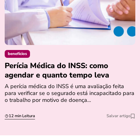
benefícios
Perícia Médica do INSS: como
D
agendar e quanto tempo leva
a
s
A perícia médica do INSS é uma avaliação feita
para verificar se o segurado está incapacitado para
O
o trabalho por motivo de doença…
I
q
12 min Leitura
Salvar artigo