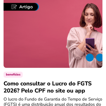
benefícios
Como consultar o Lucro do FGTS
C
2026? Pelo CPF no site ou app
P
O lucro do Fundo de Garantia do Tempo de Serviço
S
(FGTS) é uma distribuição anual dos resultados do
d