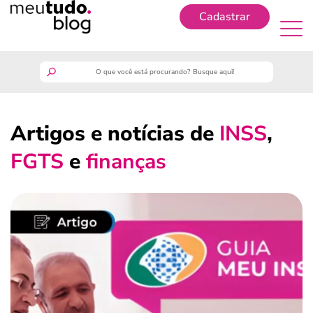
Cadastrar
Cadastrar
meutudo
Artigos e notícias de
INSS
,
guia do trabalhador
FGTS
e
finanças
finanças
benefícios
crédito fácil
últimas notícias