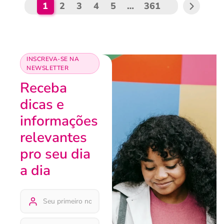
1
2
3
4
5
…
361
INSCREVA-SE NA
NEWSLETTER
Receba
dicas e
informações
relevantes
pro seu dia
a dia