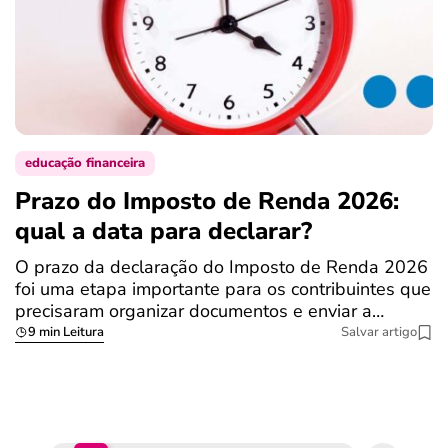
educação financeira
Prazo do Imposto de Renda 2026:
C
qual a data para declarar?
r
R
O prazo da declaração do Imposto de Renda 2026
foi uma etapa importante para os contribuintes que
A
precisaram organizar documentos e enviar a…
m
9 min Leitura
Salvar artigo
q
S