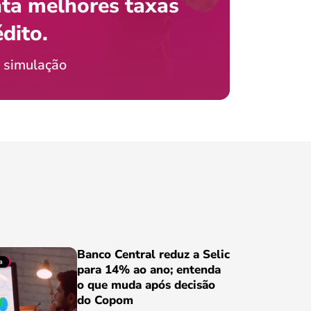
ta melhores taxas
que e
 com o celular?
édito.
preci
ticia Jordão
 simulação
Conheça
Banco Central reduz a Selic
para 14% ao ano; entenda
o que muda após decisão
do Copom