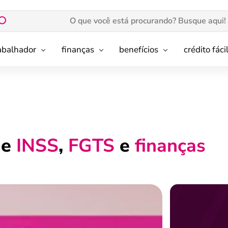
rabalhador
finanças
benefícios
crédito fáci
de
INSS
,
FGTS
e
finanças