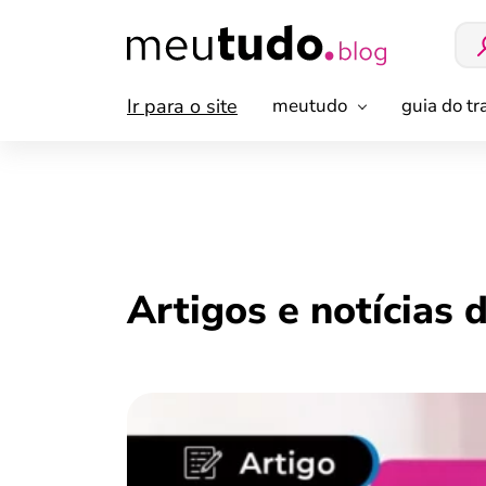
Ir para o site
meutudo
guia do t
Artigos e notícias 