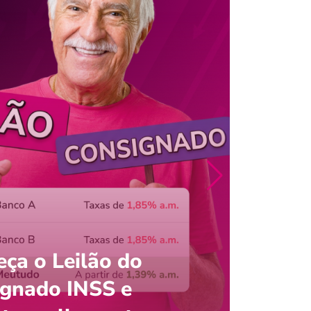
ça o Leilão do
ignado INSS e
Entre
onsultar saldo do FGTS pelo C