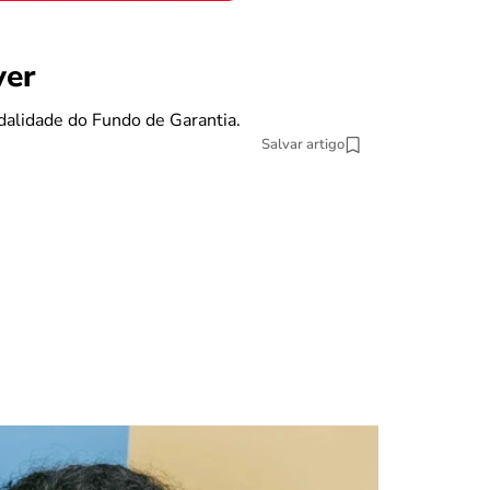
benefícios
ver
Se eu pe
dalidade do Fundo de Garantia.
O Fundo de Gara
Salvar artigo
13 min Leitura