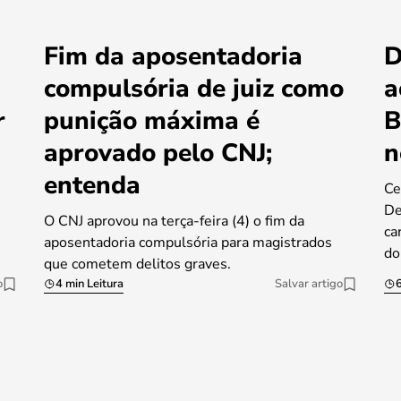
Fim da aposentadoria
D
compulsória de juiz como
a
r
punição máxima é
B
aprovado pelo CNJ;
n
entenda
Ce
De
O CNJ aprovou na terça-feira (4) o fim da
ca
aposentadoria compulsória para magistrados
do
que cometem delitos graves.
o
4 min Leitura
Salvar artigo
6