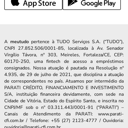
A
meutudo
pertence à TUDO Serviços S.A. (“TUDO”),
CNPJ 27.852.506/0001-85, localizada à Av. Senador
Virgílio Távora, nº 303, Meireles, Fortaleza/CE, CEP:
60170-250, uma fintech de acesso a empréstimos
consignados. Nossa atuação é pautada na Resolução nº
4.935, de 29 de julho de 2021, que disciplina a atuação
de correspondentes no país. Atuamos por intermédio da
PARATI CRÉDITO, FINANCIAMENTO E INVESTIMENTO
S/A, instituição financeira devidamente, com sede na
Cidade de Vitória, Estado do Espírito Santo, e inscrita no
CNPJ/MF sob o nº 03.311.443/0001-91 (“PARATI”) –
Canais de Atendimento da PARATI: www.parati-
cfi.com.br / Telefone: +55 (27) 2123-4777 / Ouvidoria:
ouvidoria@parati-cfi.com.br.