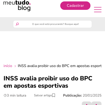
Cadastrar
Cadastrar
meutudo
guia do trabalhador
finanças
início
INSS avalia proibir uso do BPC em apostas esportiv
benefícios
INSS avalia proibir uso do BPC
em apostas esportivas
crédito fácil
3 min leitura
Publicação:
20/01/2025
Salvar artigo
últimas notícias