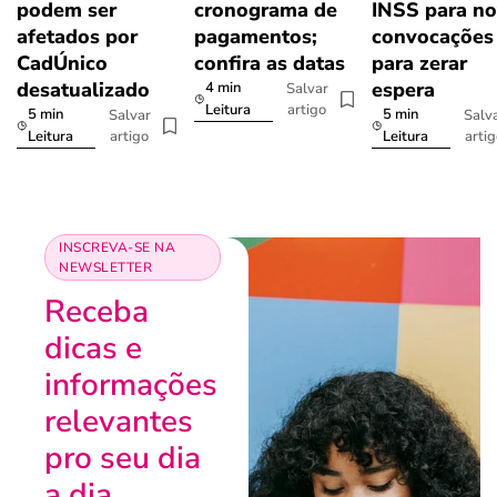
podem ser
cronograma de
INSS para n
afetados por
pagamentos;
convocações
CadÚnico
confira as datas
para zerar
desatualizado
espera
4 min
Salvar
artigo
Leitura
5 min
5 min
Salvar
Salv
artigo
arti
Leitura
Leitura
INSCREVA-SE NA
NEWSLETTER
Receba
dicas e
informações
relevantes
pro seu dia
a dia