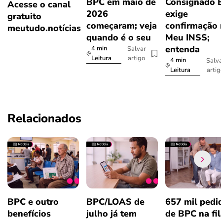
BPC em maio de
Consignado 
Acesse o canal
2026
exige
gratuito
começaram; veja
confirmação
meutudo.notícias
quando é o seu
Meu INSS;
entenda
4 min
Salvar
artigo
Leitura
4 min
Salv
arti
Leitura
Relacionados
BPC e outro
BPC/LOAS de
657 mil pedi
benefícios
julho já tem
de BPC na fil