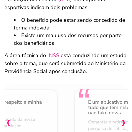
esportivas indicam dois problemas:
O benefício pode estar sendo concedido de
forma indevida
Existe um mau uso dos recursos por parte
dos beneficiários
A área técnica do
INSS
está conduzindo um estudo
sobre o tema, que será submetido ao Ministério da
Previdência Social após conclusão.
o respeito à minha
É um aplicativo mu
de
tudo que tem nele 
não fake news
‹
›
retirado da nossa
Comentário retirado 
 satisfação
pesquisa de satisfaçã