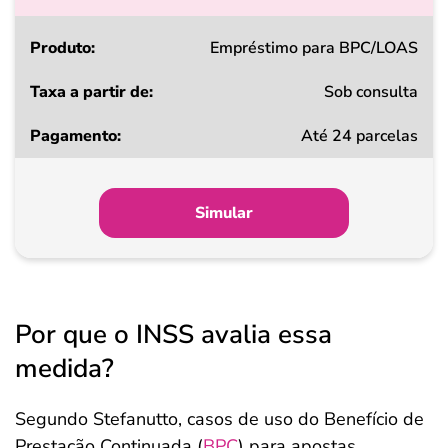
Produto
Empréstimo para BPC/LOAS
Sob consulta
Taxa
Até 24 parcelas
a
partir
de
Simular
Pagamento
Por que o INSS avalia essa
medida?
Segundo Stefanutto, casos de uso do Benefício de
Prestação Continuada (
BPC
) para apostas