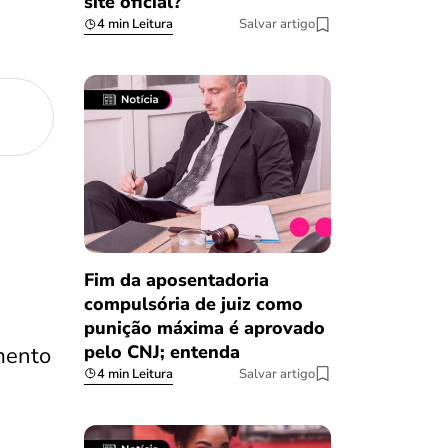
site oficial?
4 min Leitura
Salvar artigo
Fim da aposentadoria
compulsória de juiz como
punição máxima é aprovado
pelo CNJ; entenda
mento
4 min Leitura
Salvar artigo