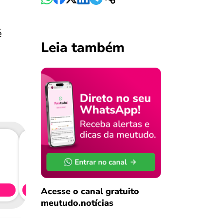
é
Leia também
Consig
CL
Acesse o canal gratuito
Simule 
meutudo.notícias