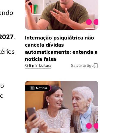
çando
2027
.
Internação psiquiátrica não
cancela dívidas
érios
automaticamente; entenda a
notícia falsa
6 min Leitura
Salvar artigo
do
do