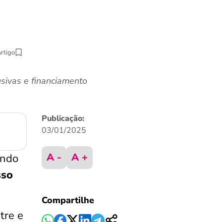
artigo
usivas e financiamento
Publicação:
03/01/2025
A -
A +
undo
sso
Compartilhe
tre e