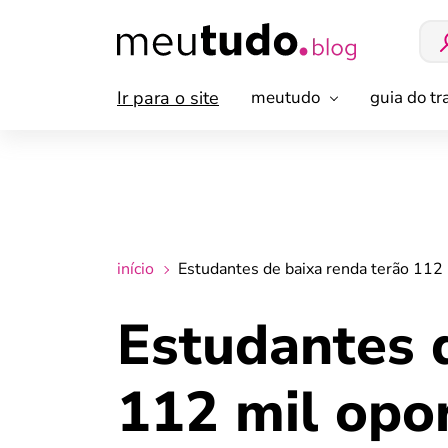
Ir para o site
meutudo
guia do t
início
Estudantes de baixa renda terão 112
Estudantes 
112 mil opo