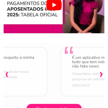
o respeito à minha
É um aplicativo mu
de
tudo que tem nele 
não fake news
‹
›
retirado da nossa
Comentário retirado 
 satisfação
pesquisa de satisfaçã
30/01/2023