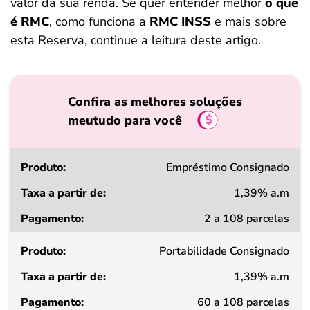
valor da sua renda. Se quer entender melhor
o que
é RMC
, como funciona a
RMC INSS
e mais sobre
esta Reserva, continue a leitura deste artigo.
Confira as melhores soluções
meutudo para você
Produto
Empréstimo Consignado
1,39% a.m
Taxa
2 a 108 parcelas
a
partir
de
Portabilidade Consignado
1,39% a.m
Pagamento
60 a 108 parcelas