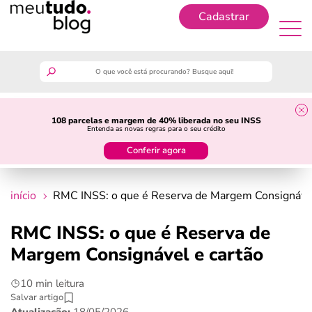
Cadastrar
Cadastrar
meutudo
108 parcelas e margem de 40% liberada no seu INSS
Entenda as novas regras para o seu crédito
guia do trabalhador
Conferir agora
finanças
início
RMC INSS: o que é Reserva de Margem Consignável
benefícios
RMC INSS: o que é Reserva de
Margem Consignável e cartão
crédito fácil
10 min leitura
últimas notícias
Salvar artigo