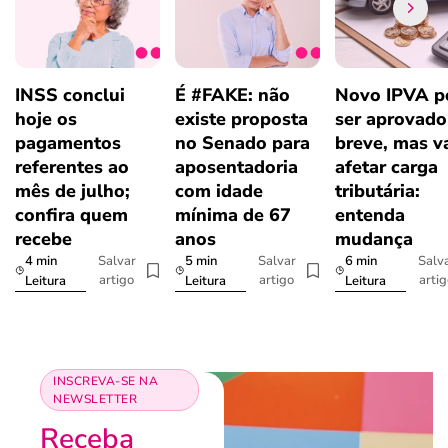
INSS conclui
É #FAKE: não
Novo IPVA p
hoje os
existe proposta
ser aprovad
pagamentos
no Senado para
breve, mas v
referentes ao
aposentadoria
afetar carga
mês de julho;
com idade
tributária:
confira quem
mínima de 67
entenda
recebe
anos
mudança
4 min
5 min
6 min
Salvar
Salvar
Salv
artigo
artigo
arti
Leitura
Leitura
Leitura
INSCREVA-SE NA
NEWSLETTER
Receba