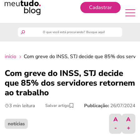
Cadastrar
Cadastrar
meutudo
início
Com greve do INSS, STJ decide que 85% dos servid
guia do trabalhador
Com greve do INSS, STJ decide
finanças
que 85% dos servidores retornem
ao trabalho
benefícios
3 min leitura
Publicação:
26/07/2024
Salvar artigo
crédito fácil
A
A
notícias
-
+
últimas notícias