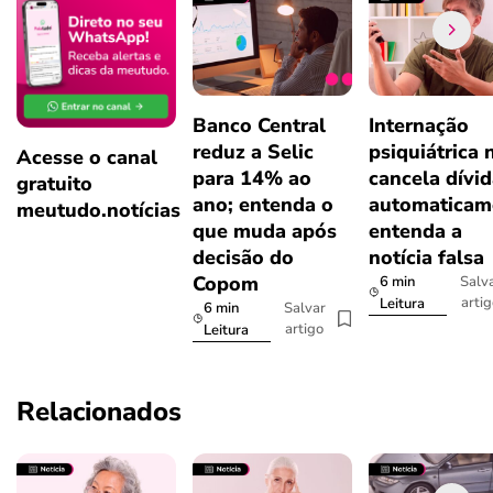
Banco Central
Internação
reduz a Selic
psiquiátrica 
Acesse o canal
para 14% ao
cancela dívi
gratuito
ano; entenda o
automaticam
meutudo.notícias
que muda após
entenda a
decisão do
notícia falsa
Copom
6 min
Salv
arti
Leitura
6 min
Salvar
artigo
Leitura
Relacionados