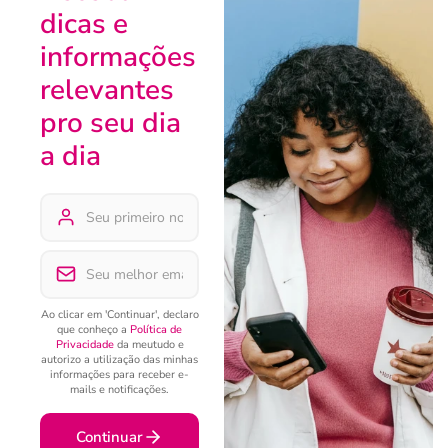
dicas e
informações
relevantes
pro seu dia
a dia
Ao clicar em 'Continuar', declaro
que conheço a
Política de
Privacidade
da meutudo e
autorizo a utilização das minhas
informações para receber e-
mails e notificações.
Continuar