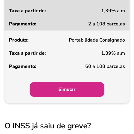
1,39% a.m
Taxa
2 a 108 parcelas
a
partir
Portabilidade Consignado
de
1,39% a.m
Pagamento
60 a 108 parcelas
Simular
O INSS já saiu de greve?