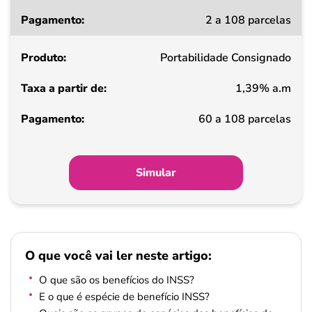
Taxa
2 a 108 parcelas
a
partir
Portabilidade Consignado
de
1,39% a.m
Pagamento
60 a 108 parcelas
Simular
O que você vai ler neste artigo:
O que são os benefícios do INSS?
E o que é espécie de benefício INSS?