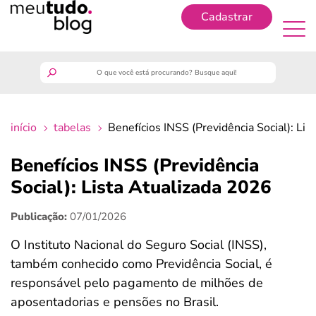
Cadastrar
Cadastrar
meutudo
início
tabelas
Benefícios INSS (Previdência Social): Li
guia do trabalhador
Benefícios INSS (Previdência
finanças
Social): Lista Atualizada 2026
Publicação:
07/01/2026
benefícios
O Instituto Nacional do Seguro Social (INSS),
crédito fácil
também conhecido como Previdência Social, é
responsável pelo pagamento de milhões de
últimas notícias
aposentadorias e pensões no Brasil.