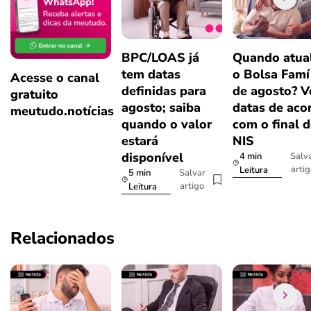
BPC/LOAS já
Quando atual
tem datas
o Bolsa Famí
Acesse o canal
definidas para
de agosto? V
gratuito
agosto; saiba
datas de aco
meutudo.notícias
quando o valor
com o final 
estará
NIS
disponível
4 min
Salv
arti
Leitura
5 min
Salvar
artigo
Leitura
Relacionados