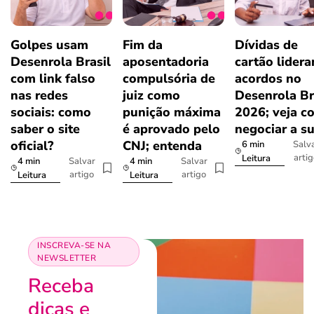
Golpes usam
Fim da
Dívidas de
Desenrola Brasil
aposentadoria
cartão lider
com link falso
compulsória de
acordos no
nas redes
juiz como
Desenrola Br
sociais: como
punição máxima
2026; veja c
saber o site
é aprovado pelo
negociar a s
oficial?
CNJ; entenda
6 min
Salv
arti
Leitura
4 min
4 min
Salvar
Salvar
artigo
artigo
Leitura
Leitura
INSCREVA-SE NA
NEWSLETTER
Receba
dicas e