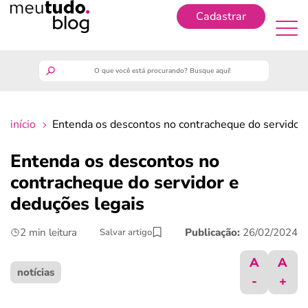
Cadastrar
Cadastrar
meutudo
início
Entenda os descontos no contracheque do servidor
guia do trabalhador
Entenda os descontos no
finanças
contracheque do servidor e
deduções legais
benefícios
2 min leitura
Publicação:
26/02/2024
Salvar artigo
crédito fácil
A
A
notícias
-
+
últimas notícias