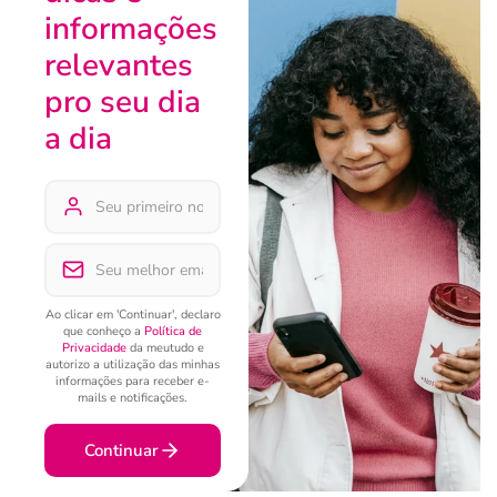
informações
relevantes
pro seu dia
a dia
Ao clicar em 'Continuar', declaro
que conheço a
Política de
Privacidade
da meutudo e
autorizo a utilização das minhas
informações para receber e-
mails e notificações.
Continuar