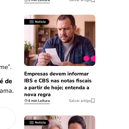
5 min Leitura
Salvar artigo
me”.
Empresas devem informar
é de
IBS e CBS nas notas fiscais
a partir de hoje; entenda a
rama.
nova regra
4 min Leitura
Salvar artigo