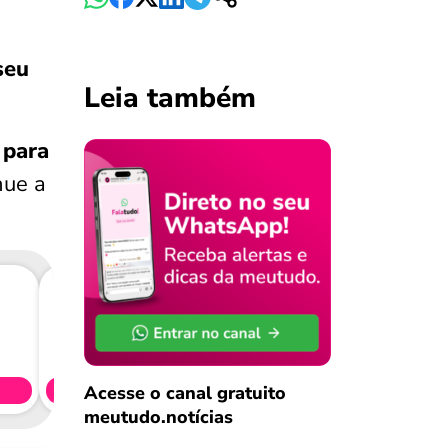
seu
Leia também
 para
nue a
Consig
CL
Acesse o canal gratuito
Simule 
meutudo.notícias