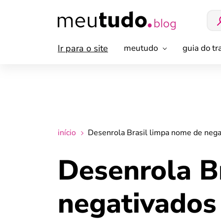
Ir para o site
meutudo
guia do t
início
Desenrola Brasil limpa nome de negat
Desenrola B
negativados 