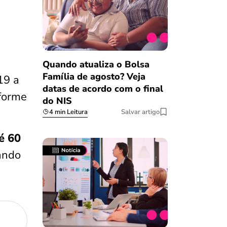
Quando atualiza o Bolsa
Família de agosto? Veja
19 a
datas de acordo com o final
nforme
do NIS
4 min Leitura
Salvar artigo
é 60
ando