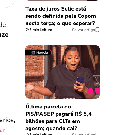
Taxa de juros Selic está
sendo definida pela Copom
nesta terça; o que esperar?
de
5 min Leitura
Salvar artigo
nze
Última parcela do
PIS/PASEP pagará R$ 5,4
ários,
bilhões para CLTs em
agosto; quando cai?
ar