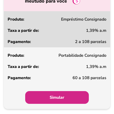
meutudo para você
Produto
Empréstimo Consignado
1,39% a.m
Taxa
2 a 108 parcelas
a
partir
Portabilidade Consignado
de
1,39% a.m
Pagamento
60 a 108 parcelas
Simular