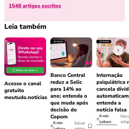
1548 artigos escritos
Leia também
Banco Central
Internação
reduz a Selic
psiquiátrica 
Acesse o canal
para 14% ao
cancela dívi
gratuito
ano; entenda o
automaticam
meutudo.notícias
que muda após
entenda a
decisão do
notícia falsa
Copom
6 min
Salv
arti
Leitura
6 min
Salvar
artigo
Leitura