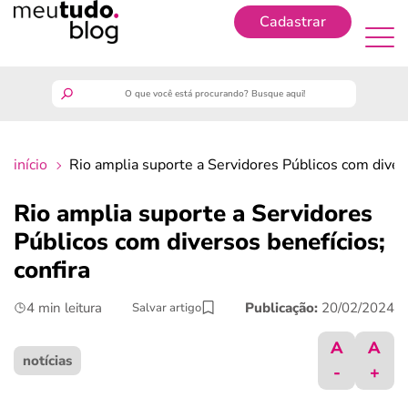
Cadastrar
Cadastrar
meutudo
início
Rio amplia suporte a Servidores Públicos com divers
guia do trabalhador
Rio amplia suporte a Servidores
finanças
Públicos com diversos benefícios;
confira
benefícios
4 min leitura
Publicação:
20/02/2024
Salvar artigo
crédito fácil
A
A
notícias
-
+
últimas notícias