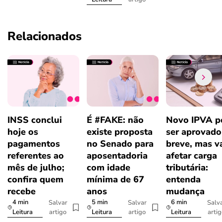
Relacionados
INSS conclui
É #FAKE: não
Novo IPVA p
hoje os
existe proposta
ser aprovad
pagamentos
no Senado para
breve, mas v
referentes ao
aposentadoria
afetar carga
mês de julho;
com idade
tributária:
confira quem
mínima de 67
entenda
recebe
anos
mudança
4 min
5 min
6 min
Salvar
Salvar
Salv
artigo
artigo
arti
Leitura
Leitura
Leitura