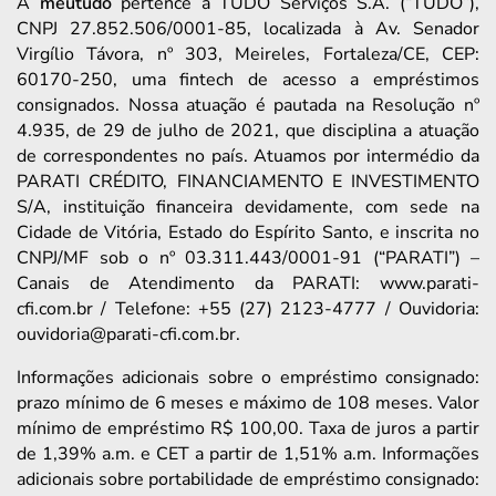
A
meutudo
pertence à TUDO Serviços S.A. (“TUDO”),
CNPJ 27.852.506/0001-85, localizada à Av. Senador
Virgílio Távora, nº 303, Meireles, Fortaleza/CE, CEP:
60170-250, uma fintech de acesso a empréstimos
consignados. Nossa atuação é pautada na Resolução nº
4.935, de 29 de julho de 2021, que disciplina a atuação
de correspondentes no país. Atuamos por intermédio da
PARATI CRÉDITO, FINANCIAMENTO E INVESTIMENTO
S/A, instituição financeira devidamente, com sede na
Cidade de Vitória, Estado do Espírito Santo, e inscrita no
CNPJ/MF sob o nº 03.311.443/0001-91 (“PARATI”) –
Canais de Atendimento da PARATI: www.parati-
cfi.com.br / Telefone: +55 (27) 2123-4777 / Ouvidoria:
ouvidoria@parati-cfi.com.br.
Informações adicionais sobre o empréstimo consignado:
prazo mínimo de 6 meses e máximo de 108 meses. Valor
mínimo de empréstimo R$ 100,00. Taxa de juros a partir
de 1,39% a.m. e CET a partir de 1,51% a.m. Informações
adicionais sobre portabilidade de empréstimo consignado: