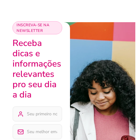
INSCREVA-SE NA
NEWSLETTER
Receba
dicas e
informações
relevantes
pro seu dia
a dia