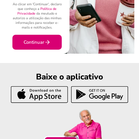
Ao clicar em 'Continuar', declaro
que conheço a
Política de
Privacidade
da meutudo e
autorizo a utilização das minhas
informações para receber e-
mails e notificações.
Continuar
Baixe o aplicativo