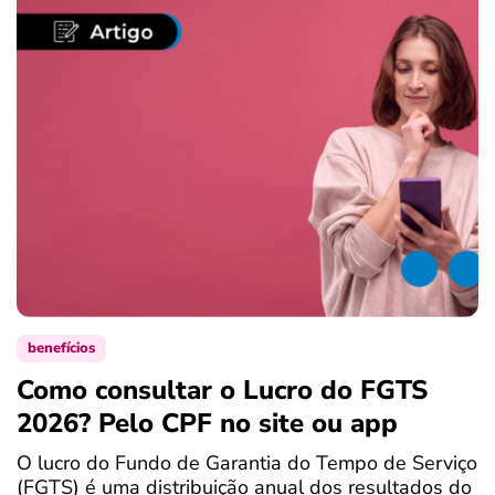
benefícios
Como consultar o Lucro do FGTS
C
2026? Pelo CPF no site ou app
P
O lucro do Fundo de Garantia do Tempo de Serviço
S
(FGTS) é uma distribuição anual dos resultados do
d