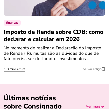
finanças
Imposto de Renda sobre CDB: como
N
declarar e calcular em 2026
a
No momento de realizar a Declaração do Imposto
T
de Renda (IR), muitas são as dúvidas do que de
c
fato precisa ser declarado. Investimentos…
c
8 min Leitura
Salvar artigo
Últimas notícias
sobre Consignado
Ver mais