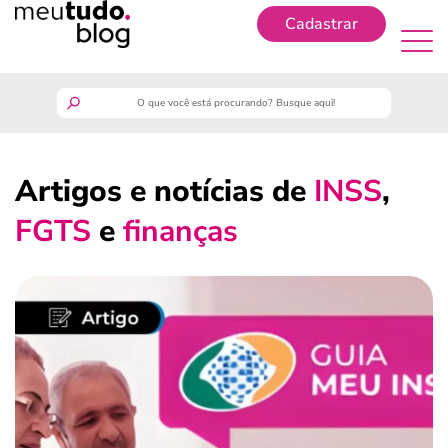
Cadastrar
Cadastrar
meutudo
Artigos e notícias de
INSS
,
guia do trabalhador
FGTS
e
finanças
finanças
benefícios
crédito fácil
últimas notícias