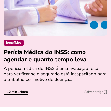
benefícios
Perícia Médica do INSS: como
D
agendar e quanto tempo leva
a
s
A perícia médica do INSS é uma avaliação feita
para verificar se o segurado está incapacitado para
O
o trabalho por motivo de doença…
I
q
12 min Leitura
Salvar artigo