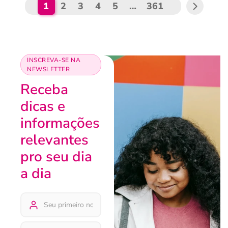
1
2
3
4
5
…
361
INSCREVA-SE NA
NEWSLETTER
Receba
dicas e
informações
relevantes
pro seu dia
a dia