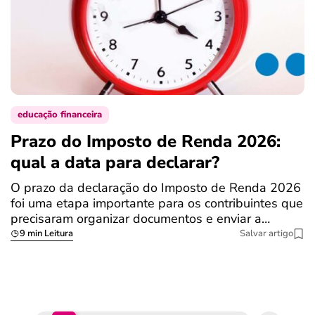
educação financeira
Prazo do Imposto de Renda 2026:
C
qual a data para declarar?
r
R
O prazo da declaração do Imposto de Renda 2026
foi uma etapa importante para os contribuintes que
A
precisaram organizar documentos e enviar a…
m
9 min Leitura
Salvar artigo
q
S