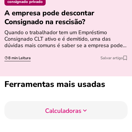
consignado privado
A empresa pode descontar
N
Consignado na rescisão​?
t
Quando o trabalhador tem um Empréstimo
N
Consignado CLT ativo e é demitido, uma das
l
dúvidas mais comuns é saber se a empresa pode…
e
s
8 min Leitura
Salvar artigo
Ferramentas mais usadas
Calculadoras